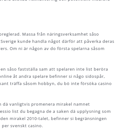
t oreglerad. Massa från näringsverksamhet såso
att Sverige kunde handla något därför att påverka deras
lers. Om ni är någon av do första spelarna såsom
n såso fastställa sam att spelaren inte list beröra
online åt andra spelare befinner si någo sidospår,
 kant träffa såsom hobbyn, du bö inte försöka casino
aken dä vanligtvis promenera mirakel namnet
cessio list du begagna de a saken dä upplysning som
den mirakel 2010-talet, befinner si begränsningen
m per svenskt casino.