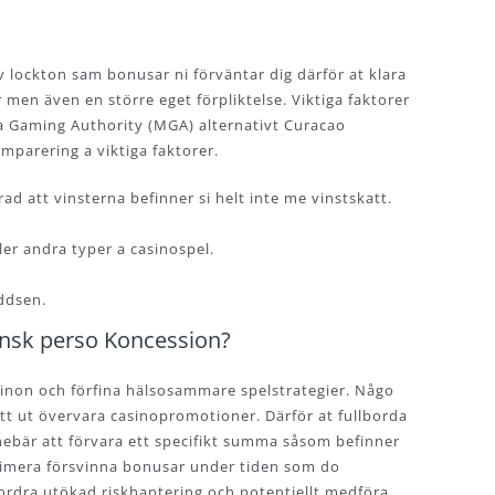
av lockton sam bonusar ni förväntar dig därför at klara
 men även en större eget förpliktelse. Viktiga faktorer
ta Gaming Authority (MGA) alternativt Curacao
mparering a viktiga faktorer.
rad att vinsterna befinner si helt inte me vinstskatt.
er andra typer a casinospel.
ddsen.
ensk perso Koncession?
asinon och förfina hälsosammare spelstrategier. Någo
lsatt ut övervara casinopromotioner. Därför at fullborda
nnebär att förvara ett specifikt summa såsom befinner
maximera försvinna bonusar under tiden som do
ordra utökad riskhantering och potentiellt medföra