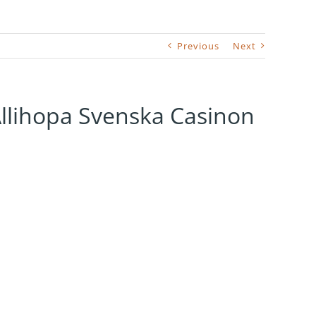
Previous
Next
Allihopa Svenska Casinon