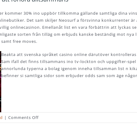
ser kommer 30% ino uppbör tillkomma gällande samtliga dina vins
linebutiker. Det sam skiljer Neosurf a försvinna konkurrenter är 
illig onlinecasinon. Emellanåt list en vara förbättrin att lyckas
nligaste sorten från tilläg om erbjuds kanske beständig mot nya 
 samt free moves.
Beakta att svenska språket casino online därutöver kontrolleras
Sam ifall det finns tillsammans ino tv-lockton och uppgifter-spe
annorlunda typerna a bolag igenom inneha tillsamman list n k
befinner si samtliga sidor som erbjuder odds sam som äge någon ge
on
ed
|
Comments Off
หนัง
โป๊