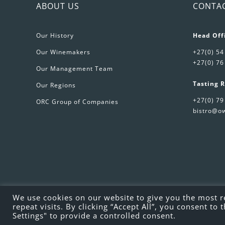
ABOUT US
CONTA
Our History
Head Off
Our Winemakers
+27(0) 54
+27(0) 76
Our Management Team
Tasting 
Our Regions
+27(0) 79
ORC Group of Companies
bistro@ow
We use cookies on our website to give you the most 
repeat visits. By clicking “Accept All”, you consent t
Settings" to provide a controlled consent.