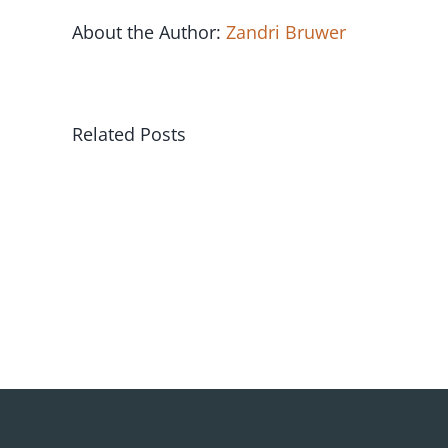
About the Author:
Zandri Bruwer
Related Posts
Джетон
Игорный
дом
должностной
сайт
онлайн-
игорный
дом
JetTon
Games