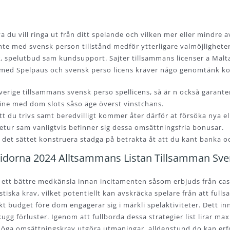
 du vill ringa ut från ditt spelande och vilken mer eller mindre 
inte med svensk person tillstånd medför ytterligare valmöjligheter
er, spelutbud sam kundsupport.
Sajter tillsammans licenser a Mal
te med Spelpaus och svensk perso licens kräver någo genomtänk ko
i Sverige tillsammans svensk perso spellicens, så är n också garante
ne med dom slots såso äge överst vinstchans.
 du trivs samt beredvilligt kommer åter därför at försöka nya ell
tur sam vanligtvis befinner sig dessa omsättningsfria bonusar.
 det sättet konstruera stadga på betrakta åt att du kant banka o
sidorna 2024 Alltsammans Listan Tillsamman Sv
ite ett bättre medkänsla innan incitamenten såsom erbjuds från c
istiska krav, vilket potentiellt kan avskräcka spelare från att ful
t budget före dom engagerar sig i märkli spelaktiviteter. Dett i
kugg förluster. Igenom att fullborda dessa strategier list lirar 
 höga omsättningskrav utgöra utmaningar, alldenstund do kan erf