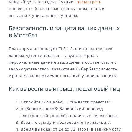
Каждый день в разделе “Акции”
посмотреть
появляются бесплатные спины, повышенные
выплаты и уникальные турниры.
Безопасность и защита ваших данных
в Мостбет
Платформа использует TLS 1.3, шифрование всех
данных.Аутентификация – двухфакторная,
персональные данные защищены в соответствии с
законодательством Казахстана.Кибербезопасность:
Ирина Козлова отмечает высокий уровень защиты.
Как вывести выигрыш: пошаговый гид
Откройте “Кошелёк” → “Вывести средства”.
Выберите способ: банковский перевод,
электронный кошелёк, наличные через кассы.
Введите сумму и подтвердите транзакцию.
Время вывода: от 24 до 72 часов, в зависимости