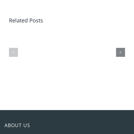
Related Posts
Джетон
Игорный
дом
должностной
Test
сайт
post
онлайн-
title
игорный
дом
JetTon
Games
ABOUT US