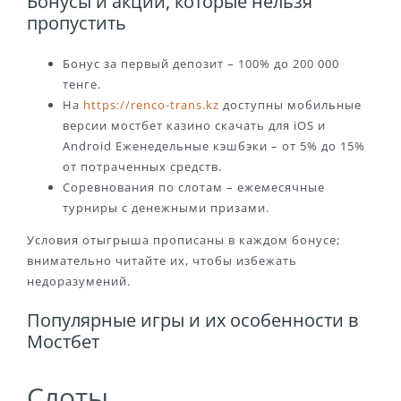
Бонусы и акции, которые нельзя
пропустить
Бонус за первый депозит – 100% до 200 000
тенге.
На
https://renco-trans.kz
доступны мобильные
версии мостбет казино скачать для iOS и
Android Еженедельные кэшбэки – от 5% до 15%
от потраченных средств.
Соревнования по слотам – ежемесячные
турниры с денежными призами.
Условия отыгрыша прописаны в каждом бонусе;
внимательно читайте их, чтобы избежать
недоразумений.
Популярные игры и их особенности в
Мостбет
Слоты