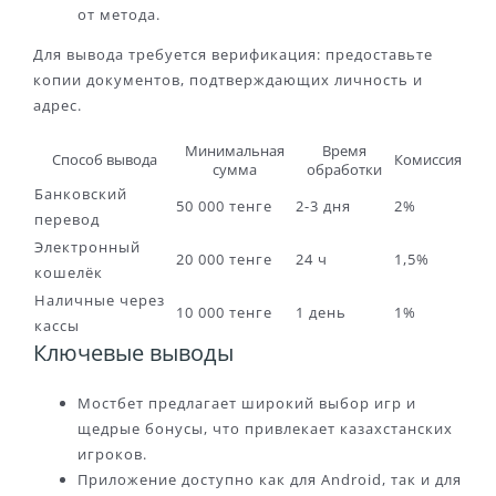
от метода.
Для вывода требуется верификация: предоставьте
копии документов, подтверждающих личность и
адрес.
Минимальная
Время
Способ вывода
Комиссия
сумма
обработки
Банковский
50 000 тенге
2-3 дня
2%
перевод
Электронный
20 000 тенге
24 ч
1,5%
кошелёк
Наличные через
10 000 тенге
1 день
1%
кассы
Ключевые выводы
Мостбет предлагает широкий выбор игр и
щедрые бонусы, что привлекает казахстанских
игроков.
Приложение доступно как для Android, так и для