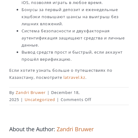
iOS, позволяя играть в любое время.
Бонусы за первый депозит и еженедельные
кэшбэки повышают шансы на выигрыш без
лишних вложений.
Система безопасности и двухфакторная
аутентификация защищают средства и личные
данные.
Вывод средств прост и быстрый, если аккаунт
прошёл верификацию.
Если хотите узнать больше о путешествиях по
Казахстану, посмотрите
latravel.kz
.
By
Zandri Bruwer
|
December 18,
on
2025
|
Uncategorized
|
Comments Off
About the Author:
Zandri Bruwer