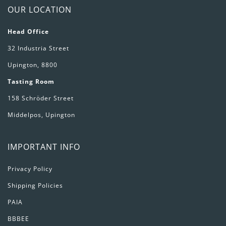
OUR LOCATION
Head Office
32 Industria Street
Upington, 8800
Tasting Room
158 Schröder Street
Middelpos, Upington
IMPORTANT INFO
Privacy Policy
Shipping Policies
PAIA
BBBEE