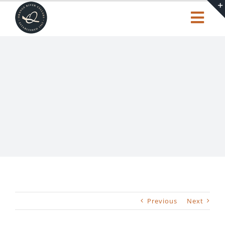
Skip
to
Togg
content
Navi
Our Story
Shop
Tasting Centre
Trending
Cart
Previous
Next