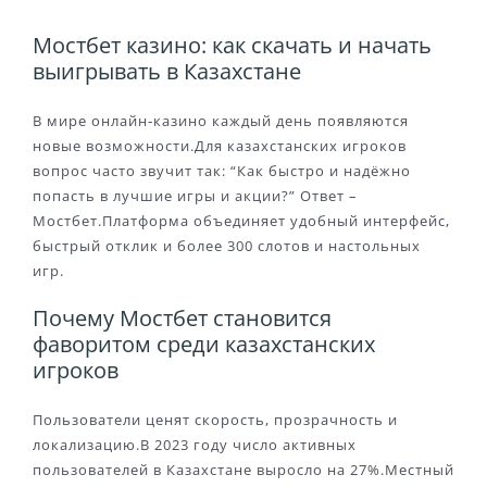
Мостбет казино: как скачать и начать
выигрывать в Казахстане
В мире онлайн‑казино каждый день появляются
новые возможности.Для казахстанских игроков
вопрос часто звучит так: “Как быстро и надёжно
попасть в лучшие игры и акции?” Ответ –
Мостбет.Платформа объединяет удобный интерфейс,
быстрый отклик и более 300 слотов и настольных
игр.
Почему Мостбет становится
фаворитом среди казахстанских
игроков
Пользователи ценят скорость, прозрачность и
локализацию.В 2023 году число активных
пользователей в Казахстане выросло на 27%.Местный