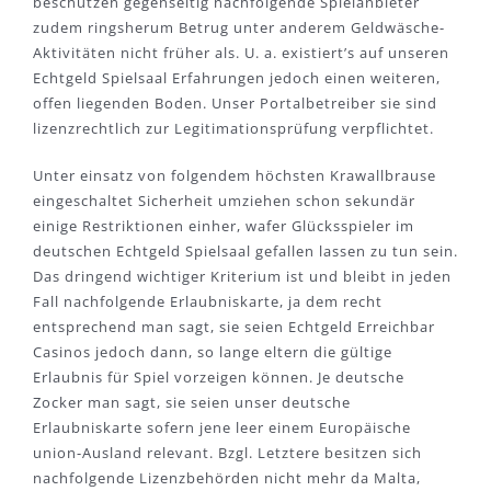
beschützen gegenseitig nachfolgende Spielanbieter
zudem ringsherum Betrug unter anderem Geldwäsche-
Aktivitäten nicht früher als. U. a. existiert’s auf unseren
Echtgeld Spielsaal Erfahrungen jedoch einen weiteren,
offen liegenden Boden. Unser Portalbetreiber sie sind
lizenzrechtlich zur Legitimationsprüfung verpflichtet.
Unter einsatz von folgendem höchsten Krawallbrause
eingeschaltet Sicherheit umziehen schon sekundär
einige Restriktionen einher, wafer Glücksspieler im
deutschen Echtgeld Spielsaal gefallen lassen zu tun sein.
Das dringend wichtiger Kriterium ist und bleibt in jeden
Fall nachfolgende Erlaubniskarte, ja dem recht
entsprechend man sagt, sie seien Echtgeld Erreichbar
Casinos jedoch dann, so lange eltern die gültige
Erlaubnis für Spiel vorzeigen können. Je deutsche
Zocker man sagt, sie seien unser deutsche
Erlaubniskarte sofern jene leer einem Europäische
union-Ausland relevant. Bzgl. Letztere besitzen sich
nachfolgende Lizenzbehörden nicht mehr da Malta,