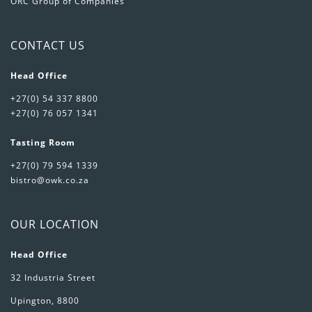
ORC Group of Companies
CONTACT US
Head Office
+27(0) 54 337 8800
+27(0) 76 057 1341
Tasting Room
+27(0) 79 594 1339
bistro@owk.co.za
OUR LOCATION
Head Office
32 Industria Street
Upington, 8800