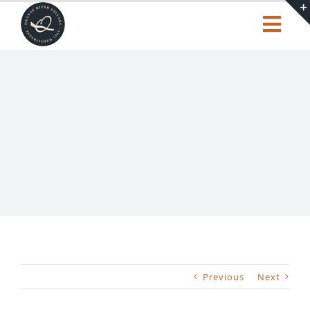
Skip
to
Togg
content
Navi
Our Story
Shop
Tasting Centre
Trending
Cart
Previous
Next