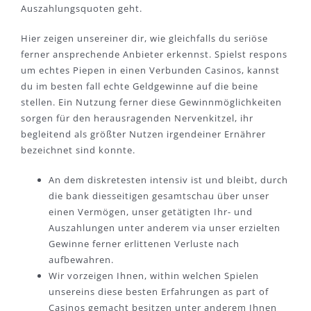
Auszahlungsquoten geht.
Hier zeigen unsereiner dir, wie gleichfalls du seriöse
ferner ansprechende Anbieter erkennst. Spielst respons
um echtes Piepen in einen Verbunden Casinos, kannst
du im besten fall echte Geldgewinne auf die beine
stellen. Ein Nutzung ferner diese Gewinnmöglichkeiten
sorgen für den herausragenden Nervenkitzel, ihr
begleitend als größter Nutzen irgendeiner Ernährer
bezeichnet sind konnte.
An dem diskretesten intensiv ist und bleibt, durch
die bank diesseitigen gesamtschau über unser
einen Vermögen, unser getätigten Ihr- und
Auszahlungen unter anderem via unser erzielten
Gewinne ferner erlittenen Verluste nach
aufbewahren.
Wir vorzeigen Ihnen, within welchen Spielen
unsereins diese besten Erfahrungen as part of
Casinos gemacht besitzen unter anderem Ihnen