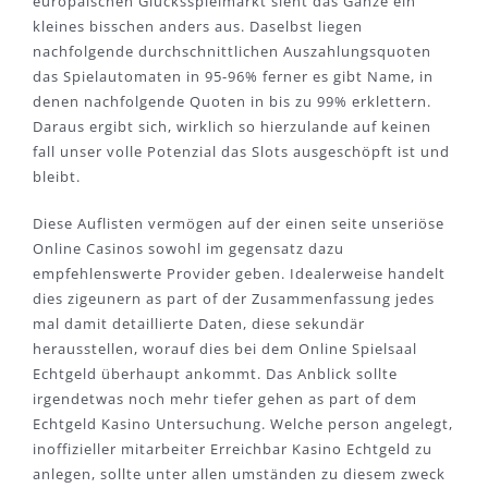
europäischen Glücksspielmarkt sieht das Ganze ein
kleines bisschen anders aus. Daselbst liegen
nachfolgende durchschnittlichen Auszahlungsquoten
das Spielautomaten in 95-96% ferner es gibt Name, in
denen nachfolgende Quoten in bis zu 99% erklettern.
Daraus ergibt sich, wirklich so hierzulande auf keinen
fall unser volle Potenzial das Slots ausgeschöpft ist und
bleibt.
Diese Auflisten vermögen auf der einen seite unseriöse
Online Casinos sowohl im gegensatz dazu
empfehlenswerte Provider geben. Idealerweise handelt
dies zigeunern as part of der Zusammenfassung jedes
mal damit detaillierte Daten, diese sekundär
herausstellen, worauf dies bei dem Online Spielsaal
Echtgeld überhaupt ankommt. Das Anblick sollte
irgendetwas noch mehr tiefer gehen as part of dem
Echtgeld Kasino Untersuchung. Welche person angelegt,
inoffizieller mitarbeiter Erreichbar Kasino Echtgeld zu
anlegen, sollte unter allen umständen zu diesem zweck