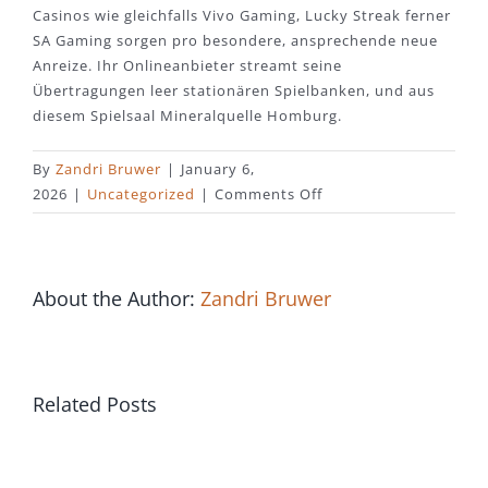
Casinos wie gleichfalls Vivo Gaming, Lucky Streak ferner
SA Gaming sorgen pro besondere, ansprechende neue
Anreize. Ihr Onlineanbieter streamt seine
Übertragungen leer stationären Spielbanken, und aus
diesem Spielsaal Mineralquelle Homburg.
By
Zandri Bruwer
|
January 6,
on
2026
|
Uncategorized
|
Comments Off
8
Echtgeld
Casinos
inoffizieller
About the Author:
Zandri Bruwer
mitarbeiter
Erprobung
2026:
Gewiss
Related Posts
Джетон
einzahlen
Игорный
&
дом
das