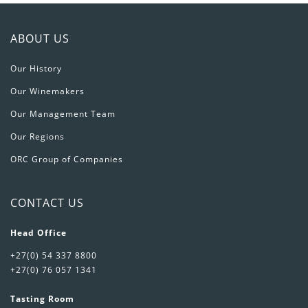
ABOUT US
Our History
Our Winemakers
Our Management Team
Our Regions
ORC Group of Companies
CONTACT US
Head Office
+27(0) 54 337 8800
+27(0) 76 057 1341
Tasting Room