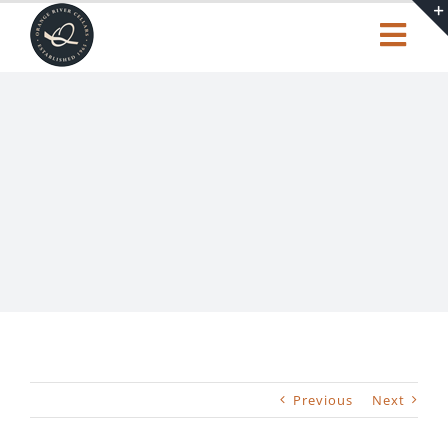
Skip
to
Togg
content
Navi
Our Story
Shop
Tasting Centre
Trending
Cart
Previous
Next