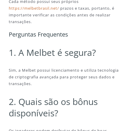
Cada método possui seus próprios
https://melbetbrasil.net/
prazos e taxas, portanto, é
importante verificar as condições antes de realizar
transações.
Perguntas Frequentes
1. A Melbet é segura?
Sim, a Melbet possui licenciamento e utiliza tecnologia
de criptografia avançada para proteger seus dados e
transações.
2. Quais são os bônus
disponíveis?
Os jogadores podem desfrutar de bônus de boas-