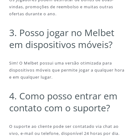
vindas, promoções de reembolso e muitas outras
ofertas durante o ano.
3. Posso jogar no Melbet
em dispositivos móveis?
Sim! O Melbet possui uma versão otimizada para
dispositivos móveis que permite jogar a qualquer hora
e em qualquer lugar.
4. Como posso entrar em
contato com o suporte?
O suporte ao cliente pode ser contatado via chat ao
vivo, e-mail ou telefone, disponível 24 horas por dia.