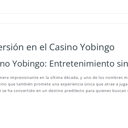
ersión en el Casino Yobingo
no Yobingo: Entretenimiento sin
nera impresionante en la última década, y uno de los nombres m
 sino que también promete una experiencia única que atrae a juga
ué se ha convertido en un destino predilecto para quienes buscan 