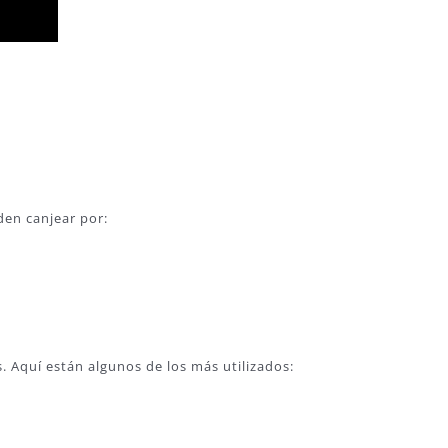
den canjear por:
 Aquí están algunos de los más utilizados: