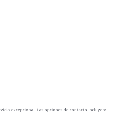
rvicio excepcional. Las opciones de contacto incluyen: