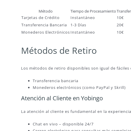
Método
Tiempo de Procesamiento
Transfe
Tarjetas de Crédito
Instantáneo
10€
Transferencia Bancaria
1-3 Días
20€
Monederos Electrónicos
Instantáneo
10€
Métodos de Retiro
Los métodos de retiro disponibles son igual de fáciles 
Transferencia bancaria
Monederos electrónicos (como PayPal y Skrill)
Atención al Cliente en Yobingo
La atención al cliente es fundamental en la experienci
Chat en vivo – disponible 24/7
Correo electrónico para consultas más compleja