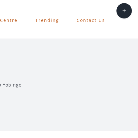
Toggle
Sliding
 Centre
Trending
Contact Us
Bar
Area
o Yobingo