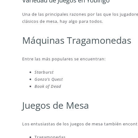
Variedad de Juegos en Yobingo
Una de las principales razones por las que los jugador
clásicos de mesa, hay algo para todos.
Máquinas Tragamonedas
Entre las más populares se encuentran:
Starburst
Gonzo’s Quest
Book of Dead
Juegos de Mesa
Los entusiastas de los juegos de mesa también encont
Tragamonedas