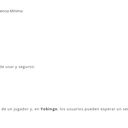
rencia Mínima
de usar y seguros:
a de un jugador y, en
Yobingo
, los usuarios pueden esperar un se
s