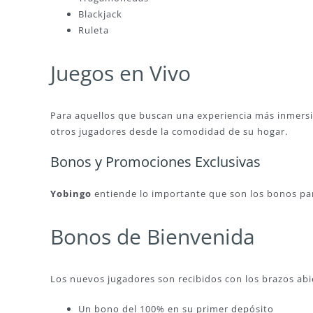
Blackjack
Ruleta
Juegos en Vivo
Para aquellos que buscan una experiencia más inmersiv
otros jugadores desde la comodidad de su hogar.
Bonos y Promociones Exclusivas
Yobingo
entiende lo importante que son los bonos par
Bonos de Bienvenida
Los nuevos jugadores son recibidos con los brazos abie
Un bono del 100% en su primer depósito