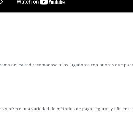
ograma de lealtad recompensa a los jugadores con puntos que pue
 y ofrece una variedad de métodos de pago seguros y eficientes.