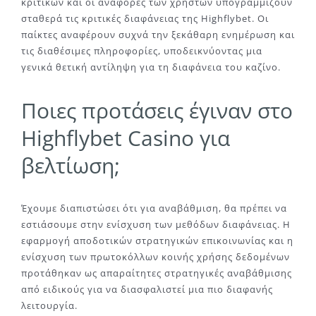
κριτικών και οι αναφορές των χρηστών υπογραμμίζουν
σταθερά τις κριτικές διαφάνειας της Highflybet. Οι
παίκτες αναφέρουν συχνά την ξεκάθαρη ενημέρωση και
τις διαθέσιμες πληροφορίες, υποδεικνύοντας μια
γενικά θετική αντίληψη για τη διαφάνεια του καζίνο.
Ποιες προτάσεις έγιναν στο
Highflybet Casino για
βελτίωση;
Έχουμε διαπιστώσει ότι για αναβάθμιση, θα πρέπει να
εστιάσουμε στην ενίσχυση των μεθόδων διαφάνειας. Η
εφαρμογή αποδοτικών στρατηγικών επικοινωνίας και η
ενίσχυση των πρωτοκόλλων κοινής χρήσης δεδομένων
προτάθηκαν ως απαραίτητες στρατηγικές αναβάθμισης
από ειδικούς για να διασφαλιστεί μια πιο διαφανής
λειτουργία.