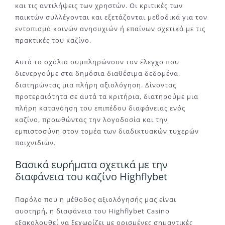
και τις αντιλήψεις των χρηστών. Οι κριτικές των
παικτών συλλέγονται και εξετάζονται μεθοδικά για τον
εντοπισμό κοινών ανησυχιών ή επαίνων σχετικά με τις
πρακτικές του καζίνο.
Αυτά τα σχόλια συμπληρώνουν τον έλεγχο που
διενεργούμε στα δημόσια διαθέσιμα δεδομένα,
διατηρώντας μια πλήρη αξιολόγηση. Δίνοντας
προτεραιότητα σε αυτά τα κριτήρια, διατηρούμε μια
πλήρη κατανόηση του επιπέδου διαφάνειας ενός
καζίνο, προωθώντας την λογοδοσία και την
εμπιστοσύνη στον τομέα των διαδικτυακών τυχερών
παιχνιδιών.
Βασικά ευρήματα σχετικά με την
διαφάνεια του καζίνο Highflybet
Παρόλο που η μέθοδος αξιολόγησής μας είναι
αυστηρή, η διαφάνεια του Highflybet Casino
εξακολουθεί να ξεχωρίζει με ορισμένες σημαντικές