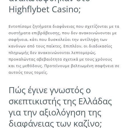
Highflybet Casino;
Εντοπίσαμε ζητήματα διαφάνειας που σχετίζονται με τα
συστήματα επιβράβευσης, που δεν ανακοινώνονται με
σαφήνεια, κάτι που δυσκολεύει την αντίληψη των
κανόνων από τους παίκτες. Επιπλέον, οι διαδικασίες
πληρωμής δεν ανακοινώνονται λεπτομερώς,
προκαλώντας αβεβαιότητα σχετικά με τους χρόνους
και τις μεθόδους. Προτείνουμε βελτιωμένη σαφήνεια σε
αυτούς τους τομείς.
Πώς έγινε γνωστός ο
σκεπτικιστής της Ελλάδας
για την αξιολόγηση της
διαφάνειας των καζίνο;