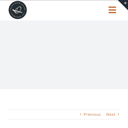
Skip
to
Togg
content
Navi
Our Story
Shop
Tasting Centre
Trending
Cart
Previous
Next