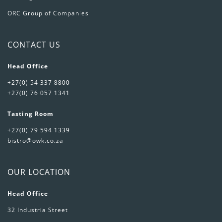
ORC Group of Companies
CONTACT US
Head Office
+27(0) 54 337 8800
+27(0) 76 057 1341
Tasting Room
+27(0) 79 594 1339
bistro@owk.co.za
OUR LOCATION
Head Office
32 Industria Street