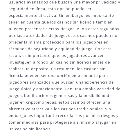
usuarios avanzados que buscan una mayor privacidad y
seguridad en línea, esta opción puede ser
especialmente atractiva. Sin embargo, es importante
tener en cuenta que los casinos sin licencia también
pueden presentar ciertos riesgos. Al no estar regulados
por las autoridades de juego, estos casinos pueden no
ofrecer la misma protección para los jugadores en
términos de seguridad y equidad de juego. Por esta
razón, es importante que los jugadores avancen
investiguen a fondo un casino sin licencia antes de
realizar un depósito. En resumen, los casinos sin
licencia pueden ser una opción emocionante para
jugadores avanzados que buscan una experiencia de
juego única y emocionante. Con una amplia variedad de
juegos, bonificaciones generosas y la posibilidad de
jugar en criptomonedas, estos casinos ofrecen una
alternativa atractiva a los casinos tradicionales. Sin
embargo, es importante recordar los posibles riesgos y
tomar medidas para protegerse a sí mismo al jugar en
un casino sin licencia.