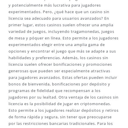
y potencialmente más lucrativa para jugadores
experimentados. Pero, ¿qué hace que un casino sin
licencia sea adecuado para usuarios avanzados? En
primer lugar, estos casinos suelen ofrecer una amplia
variedad de juegos, incluyendo tragamonedas, juegos
de mesa y póquer en línea. Esto permite a los jugadores
experimentados elegir entre una amplia gama de
opciones y encontrar el juego que más se adapte a sus
habilidades y preferencias. Además, los casinos sin
licencia suelen ofrecer bonificaciones y promociones
generosas que pueden ser especialmente atractivas
para jugadores avanzados. Estas ofertas pueden incluir
bonos de bienvenida, bonificaciones por depósito y
programas de fidelidad que recompensan a los
jugadores por su lealtad. Otra ventaja de los casinos sin
licencia es la posibilidad de jugar en criptomonedas.
Esto permite a los jugadores realizar depósitos y retiros
de forma rápida y segura, sin tener que preocuparse
por las restricciones bancarias tradicionales. Para los