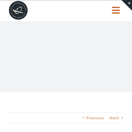
Skip
to
Togg
content
Navi
Our Story
Shop
Tasting Centre
Trending
Cart
Previous
Next