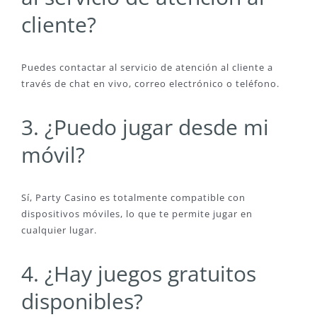
cliente?
Puedes contactar al servicio de atención al cliente a
través de chat en vivo, correo electrónico o teléfono.
3. ¿Puedo jugar desde mi
móvil?
Sí, Party Casino es totalmente compatible con
dispositivos móviles, lo que te permite jugar en
cualquier lugar.
4. ¿Hay juegos gratuitos
disponibles?