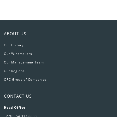
una
fiesta
inolvidable
ABOUT US
Our History
Our Winemakers
Our Management Team
Our Regions
ORC Group of Companies
CONTACT US
Head Office
+27(0) 54 337 8800