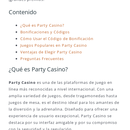
Contenido
¿Qué es Party Casino?
Bonificaciones y Códigos
Cómo Usar el Código de Bonificación
Juegos Populares en Party Casino
Ventajas de Elegir Party Casino
Preguntas Frecuentes
¿Qué es Party Casino?
Party Casino
es una de las plataformas de juego en
línea más reconocidas a nivel internacional. Con una
amplia variedad de juegos, desde tragamonedas hasta
juegos de mesa, es el destino ideal para los amantes de
la diversión y la adrenalina. Diseñado para ofrecer una
experiencia de usuario excepcional, Party Casino se
destaca por su interfaz amigable y por su compromiso
con la seguridad y la regulación.