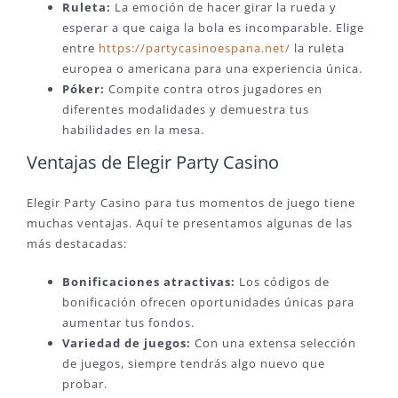
Ruleta:
La emoción de hacer girar la rueda y
esperar a que caiga la bola es incomparable. Elige
entre
https://partycasinoespana.net/
la ruleta
europea o americana para una experiencia única.
Póker:
Compite contra otros jugadores en
diferentes modalidades y demuestra tus
habilidades en la mesa.
Ventajas de Elegir Party Casino
Elegir Party Casino para tus momentos de juego tiene
muchas ventajas. Aquí te presentamos algunas de las
más destacadas:
Bonificaciones atractivas:
Los códigos de
bonificación ofrecen oportunidades únicas para
aumentar tus fondos.
Variedad de juegos:
Con una extensa selección
de juegos, siempre tendrás algo nuevo que
probar.