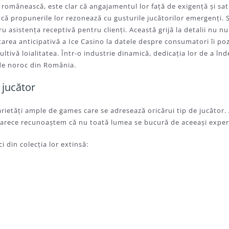
românească, este clar că angajamentul lor față de exigență și satis
e că propunerile lor rezonează cu gusturile jucătorilor emergenți. 
u asistența receptivă pentru clienți. Această grijă la detalii nu nu
ustarea anticipativă a Ice Casino la datele despre consumatori îi poz
tivă loialitatea. Într-o industrie dinamică, dedicația lor de a înde
 de noroc din România.
 jucător
arietăți ample de games care se adresează oricărui tip de jucător.
arece recunoaștem că nu toată lumea se bucură de aceeași experi
i din colecția lor extinsă: