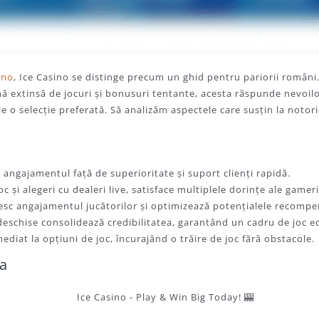
ino
, Ice Casino se distinge precum un ghid pentru pariorii român
amă extinsă de jocuri și bonusuri tentante, acesta răspunde nevoi
e o selecție preferată. Să analizăm aspectele care susțin la notorie
, angajamentul față de superioritate și suport clienți rapidă.
 și alegeri cu dealeri live, satisface multiplele dorințe ale gameri
cresc angajamentul jucătorilor și optimizează potențialele recompe
e deschise consolidează credibilitatea, garantând un cadru de joc ec
diat la opțiuni de joc, încurajând o trăire de joc fără obstacole.
ia