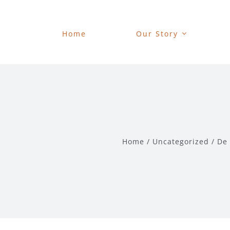
Skip
to
content
Home
Our Story
Home
Uncategorized
De 