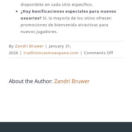
disponibles en cada sitio específico.
¿Hay bonificaciones especiales para nuevos
usuarios?
Sí, la mayoría de los sitios ofrecen
promociones de bienvenida atractivas para
nuevos jugadores.
By
Zandri Bruwer
|
January 31,
on
2026
|
traditioncasinoespana.com
|
Comments Off
Descubre
el
encanto
oculto
About the Author:
Zandri Bruwer
de
los
sitios
hermano
de
Tradition
Casino