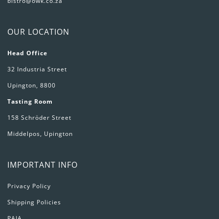
bistro@owk.co.za
OUR LOCATION
Head Office
32 Industria Street
Upington, 8800
Tasting Room
158 Schröder Street
Middelpos, Upington
IMPORTANT INFO
Privacy Policy
Shipping Policies
PAIA