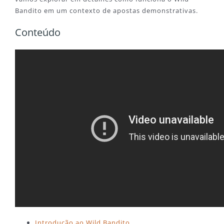
Bandito em um contexto de apostas demonstrativas.
Conteúdo
Introdução ao Wild Bandito