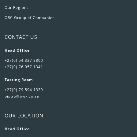
Our Regions
ORC Group of Companies
CONTACT US
Head Office
+27(0) 54 337 8800
+27(0) 76 057 1341
Tasting Room
+27(0) 79 594 1339
bistro@owk.co.za
OUR LOCATION
Head Office