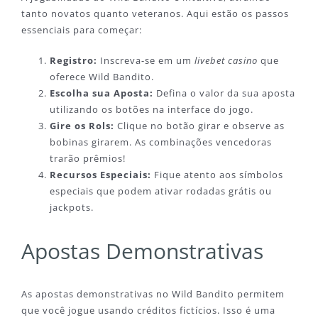
tanto novatos quanto veteranos. Aqui estão os passos
essenciais para começar:
Registro:
Inscreva-se em um
livebet casino
que
oferece Wild Bandito.
Escolha sua Aposta:
Defina o valor da sua aposta
utilizando os botões na interface do jogo.
Gire os Rols:
Clique no botão girar e observe as
bobinas girarem. As combinações vencedoras
trarão prêmios!
Recursos Especiais:
Fique atento aos símbolos
especiais que podem ativar rodadas grátis ou
jackpots.
Apostas Demonstrativas
As apostas demonstrativas no Wild Bandito permitem
que você jogue usando créditos fictícios. Isso é uma