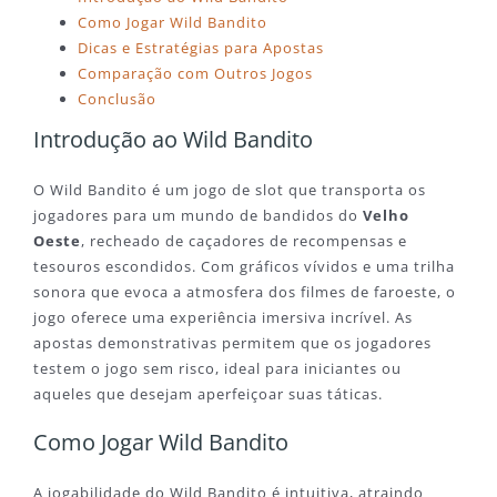
Como Jogar Wild Bandito
Dicas e Estratégias para Apostas
Comparação com Outros Jogos
Conclusão
Introdução ao Wild Bandito
O Wild Bandito é um jogo de slot que transporta os
jogadores para um mundo de bandidos do
Velho
Oeste
, recheado de caçadores de recompensas e
tesouros escondidos. Com gráficos vívidos e uma trilha
sonora que evoca a atmosfera dos filmes de faroeste, o
jogo oferece uma experiência imersiva incrível. As
apostas demonstrativas permitem que os jogadores
testem o jogo sem risco, ideal para iniciantes ou
aqueles que desejam aperfeiçoar suas táticas.
Como Jogar Wild Bandito
A jogabilidade do Wild Bandito é intuitiva, atraindo