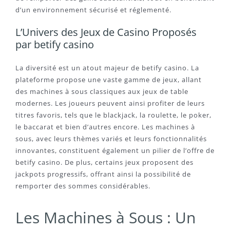
d’un environnement sécurisé et réglementé.
L’Univers des Jeux de Casino Proposés
par betify casino
La diversité est un atout majeur de betify casino. La
plateforme propose une vaste gamme de jeux, allant
des machines à sous classiques aux jeux de table
modernes. Les joueurs peuvent ainsi profiter de leurs
titres favoris, tels que le blackjack, la roulette, le poker,
le baccarat et bien d’autres encore. Les machines à
sous, avec leurs thèmes variés et leurs fonctionnalités
innovantes, constituent également un pilier de l’offre de
betify casino. De plus, certains jeux proposent des
jackpots progressifs, offrant ainsi la possibilité de
remporter des sommes considérables.
Les Machines à Sous : Un