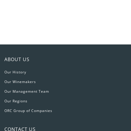
C
transforma
JazzCash
tu
&
viernes
EasyPaisa,
en
and
una
a
fiesta
Chance
de
to
recom
ABOUT US
Our History
Our Winemakers
Our Management Team
Our Regions
ORC Group of Companies
CONTACT US