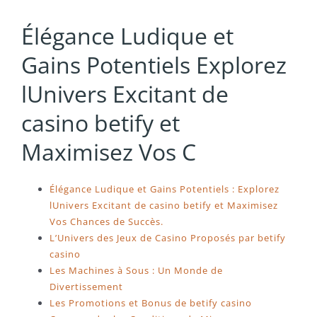
Élégance Ludique et
Gains Potentiels Explorez
lUnivers Excitant de
casino betify et
Maximisez Vos C
Élégance Ludique et Gains Potentiels : Explorez
lUnivers Excitant de casino betify et Maximisez
Vos Chances de Succès.
L’Univers des Jeux de Casino Proposés par betify
casino
Les Machines à Sous : Un Monde de
Divertissement
Les Promotions et Bonus de betify casino