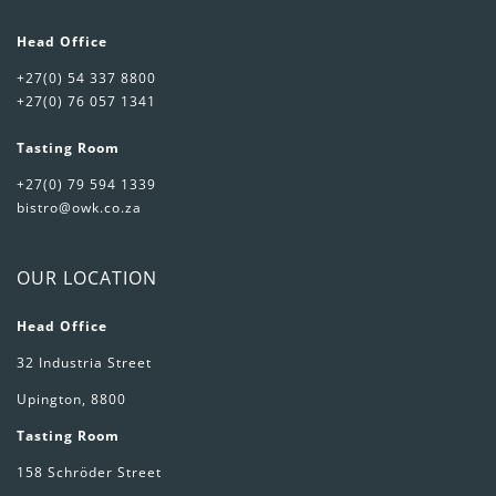
Head Office
+27(0) 54 337 8800
+27(0) 76 057 1341
Tasting Room
+27(0) 79 594 1339
bistro@owk.co.za
OUR LOCATION
Head Office
32 Industria Street
Upington, 8800
Tasting Room
158 Schröder Street