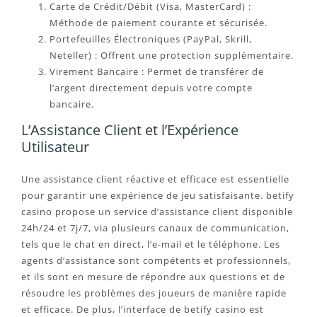
Carte de Crédit/Débit (Visa, MasterCard) :
Méthode de paiement courante et sécurisée.
Portefeuilles Électroniques (PayPal, Skrill,
Neteller) : Offrent une protection supplémentaire.
Virement Bancaire : Permet de transférer de
l’argent directement depuis votre compte
bancaire.
L’Assistance Client et l’Expérience
Utilisateur
Une assistance client réactive et efficace est essentielle
pour garantir une expérience de jeu satisfaisante. betify
casino propose un service d’assistance client disponible
24h/24 et 7j/7, via plusieurs canaux de communication,
tels que le chat en direct, l’e-mail et le téléphone. Les
agents d’assistance sont compétents et professionnels,
et ils sont en mesure de répondre aux questions et de
résoudre les problèmes des joueurs de manière rapide
et efficace. De plus, l’interface de betify casino est