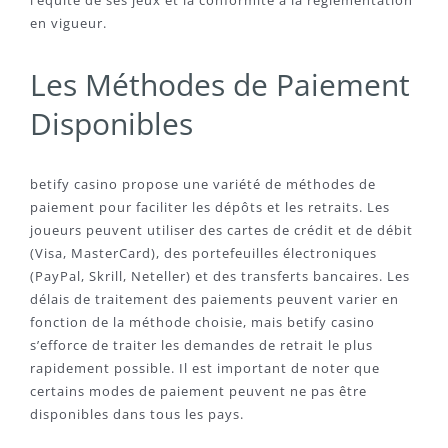
en vigueur.
Les Méthodes de Paiement
Disponibles
betify casino propose une variété de méthodes de
paiement pour faciliter les dépôts et les retraits. Les
joueurs peuvent utiliser des cartes de crédit et de débit
(Visa, MasterCard), des portefeuilles électroniques
(PayPal, Skrill, Neteller) et des transferts bancaires. Les
délais de traitement des paiements peuvent varier en
fonction de la méthode choisie, mais betify casino
s’efforce de traiter les demandes de retrait le plus
rapidement possible. Il est important de noter que
certains modes de paiement peuvent ne pas être
disponibles dans tous les pays.