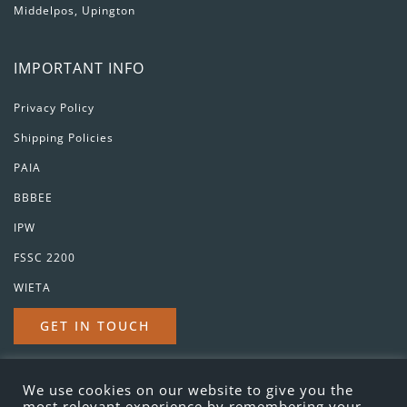
Middelpos, Upington
IMPORTANT INFO
Privacy Policy
Shipping Policies
PAIA
BBBEE
IPW
FSSC 2200
WIETA
GET IN TOUCH
We use cookies on our website to give you the
most relevant experience by remembering your