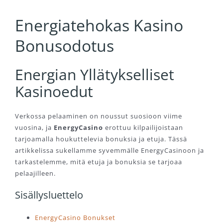
Energiatehokas Kasino
Bonusodotus
Energian Yllätykselliset
Kasinoedut
Verkossa pelaaminen on noussut suosioon viime
vuosina, ja
EnergyCasino
erottuu kilpailijoistaan
tarjoamalla houkuttelevia bonuksia ja etuja. Tässä
artikkelissa sukellamme syvemmälle EnergyCasinoon ja
tarkastelemme, mitä etuja ja bonuksia se tarjoaa
pelaajilleen.
Sisällysluettelo
EnergyCasino Bonukset