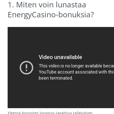
1. Miten voin lunastaa
EnergyCasino-bonuksia?
Yleensä bonusten lunastus tapahtuu talletuksen