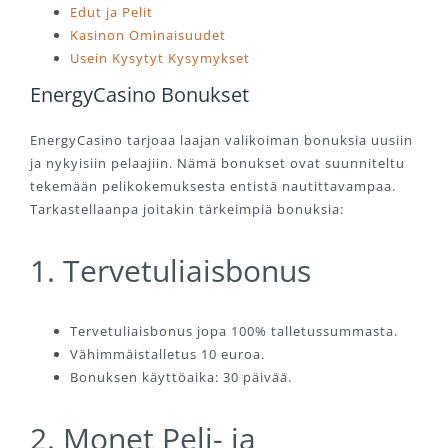
Edut ja Pelit
Kasinon Ominaisuudet
Usein Kysytyt Kysymykset
EnergyCasino Bonukset
EnergyCasino tarjoaa laajan valikoiman bonuksia uusiin
ja nykyisiin pelaajiin. Nämä bonukset ovat suunniteltu
tekemään pelikokemuksesta entistä nautittavampaa.
Tarkastellaanpa joitakin tärkeimpiä bonuksia:
1. Tervetuliaisbonus
Tervetuliaisbonus jopa 100% talletussummasta.
Vähimmäistalletus 10 euroa.
Bonuksen käyttöaika: 30 päivää.
2. Monet Peli- ja