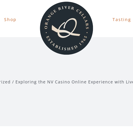
Shop
Tasting
rized
Exploring the NV Casino Online Experience with Liv