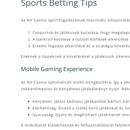
Sports Betting Tips
Az NV Casino sportfogadásainak maximális kihasználás
Csoportok és játékosok kutatása, hogy megalap
A bankroll kezelése a túlzott költések elkerülés
Érzelmi fogadás elkerülése és a stratégia követé
Ezeknek a tippeknek a követésével a játékosok sikere
Mobile Gaming Experience
Az NV Casino optimalizált mobil böngészőkre, így a ját
zökkenőmentes és kényelmes játékélményt nyújt. Néhá
Kényelem: Játssz kedvenc játékaiddal bárhol, bá
Elérhetőség: Élvezd a széles körű játékokat és 
Gyorsaság: Gyors és megbízható játékmenet minim
A mobilbarát kialakításnak és felhasználóbarát felül