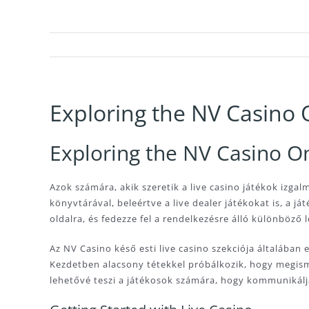
Exploring the NV Casino 
Exploring the NV Casino On
Azok számára, akik szeretik a live casino játékok izg
könyvtárával, beleértve a live dealer játékokat is, a
oldalra, és fedezze fel a rendelkezésre álló különböző 
Az NV Casino késő esti live casino szekciója általában 
Kezdetben alacsony tétekkel próbálkozik, hogy megismer
lehetővé teszi a játékosok számára, hogy kommunikálja