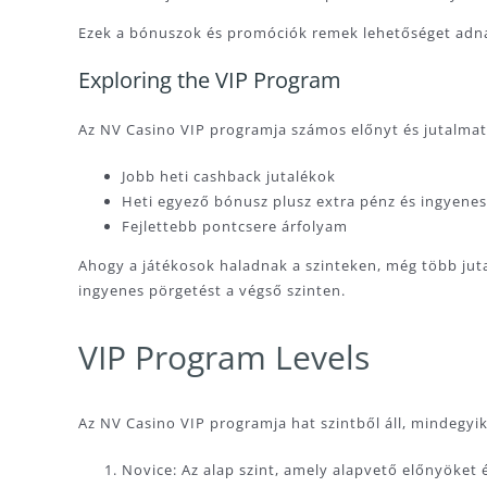
Ezek a bónuszok és promóciók remek lehetőséget adnak
Exploring the VIP Program
Az NV Casino VIP programja számos előnyt és jutalmat 
Jobb heti cashback jutalékok
Heti egyező bónusz plusz extra pénz és ingyene
Fejlettebb pontcsere árfolyam
Ahogy a játékosok haladnak a szinteken, még több jut
ingyenes pörgetést a végső szinten.
VIP Program Levels
Az NV Casino VIP programja hat szintből áll, mindegyik 
Novice: Az alap szint, amely alapvető előnyöket é