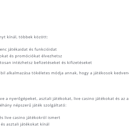
yt kínál, többek között:
nc játékaidat és funkcióidat
tokat és promóciókat élvezhetsz
osan intézhetsz befizetéseket és kifizetéseket
obil alkalmazása tökéletes módja annak, hogy a játékosok kedven
ve a nyerőgépeket, asztali játékokat, live casino játékokat és az 
éhány népszerű játék szolgáltató:
 live casino játékokról ismert
s asztali játékokat kínál