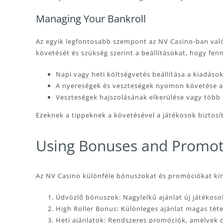
Managing Your Bankroll
Az egyik legfontosabb szempont az NV Casino-ban való
követését és szükség szerint a beállításokat, hogy fen
Napi vagy heti költségvetés beállítása a kiadások
A nyereségek és veszteségek nyomon követése a 
Veszteségek hajszolásának elkerülése vagy töb
Ezeknek a tippeknek a követésével a játékosok biztosí
Using Bonuses and Promot
Az NV Casino különféle bónuszokat és promóciókat kíná
Üdvözlő bónuszok: Nagylelkű ajánlat új játékos
High Roller Bonus: Különleges ajánlat magas té
Heti ajánlatok: Rendszeres promóciók, amelyek 