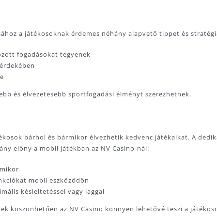
ához a játékosoknak érdemes néhány alapvető tippet és stratégiá
ozott fogadásokat tegyenek
e érdekében
se
sebb és élvezetesebb sportfogadási élményt szerezhetnek.
ékosok bárhol és bármikor élvezhetik kedvenc játékaikat. A dediká
ny előny a mobil játékban az NV Casino-nál:
rmikor
funkciókat mobil eszközödön
ális késleltetéssel vagy laggal
etnek köszönhetően az NV Casino könnyen lehetővé teszi a játékos