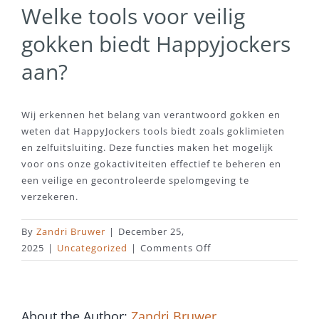
Welke tools voor veilig
gokken biedt Happyjockers
aan?
Wij erkennen het belang van verantwoord gokken en
weten dat HappyJockers tools biedt zoals goklimieten
en zelfuitsluiting. Deze functies maken het mogelijk
voor ons onze gokactiviteiten effectief te beheren en
een veilige en gecontroleerde spelomgeving te
verzekeren.
By
Zandri Bruwer
|
December 25,
on
2025
|
Uncategorized
|
Comments Off
Is
de
klantenservice
van
About the Author:
Zandri Bruwer