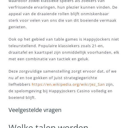
waardoor zowel klassieke spelers als zoekers van
verfrissende ervaringen, hun plezier kunnen vinden. De
appeal van de draaiende rollen blijft onmiskenbaar
sterk voor velen van ons die van dit boeiende vermaak
genieten.
Ook op het gebied van table games is HappyJockers niet
teleurstellend. Populaire klassiekers zoals 21-en,
draaitafel en kaartspel zijn onmiddellijk voorhanden, elk
met een combinatie van tactiek en geluk.
Deze zorgvuldige samenstelling zorgt ervoor dat, of we
nu af en toe gokken of juist strategiegerichte
liefhebbers
https://en.wikipedia.org/wiki/Jez_San
zijn,
de spelomgeving bij HappyJockers Casino volledig en
boeiend blijft.
Veelgestelde vragen
Welke talen worden