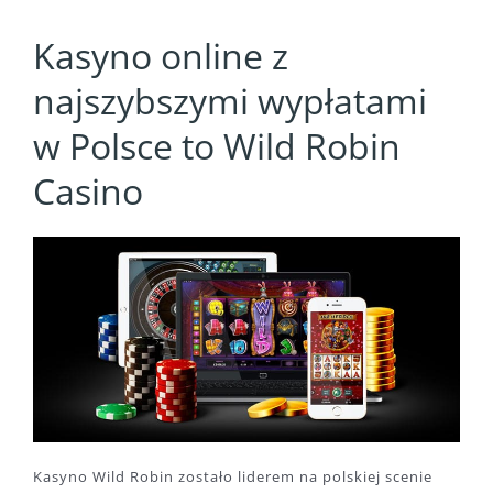
Kasyno online z
najszybszymi wypłatami
w Polsce to Wild Robin
Casino
Kasyno Wild Robin zostało liderem na polskiej scenie