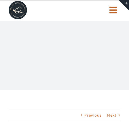
Skip
to
Togg
content
Navi
Our Story
Shop
Tasting Centre
Trending
Cart
Previous
Next