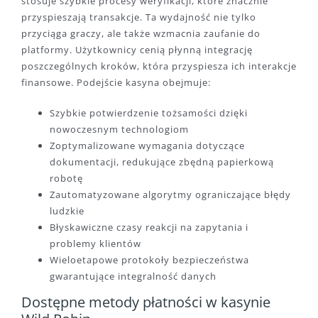
stosuje szybkie procesy weryfikacji, które znacznie
przyspieszają transakcje. Ta wydajność nie tylko
przyciąga graczy, ale także wzmacnia zaufanie do
platformy. Użytkownicy cenią płynną integrację
poszczególnych kroków, która przyspiesza ich interakcje
finansowe. Podejście kasyna obejmuje:
Szybkie potwierdzenie tożsamości dzięki
nowoczesnym technologiom
Zoptymalizowane wymagania dotyczące
dokumentacji, redukujące zbędną papierkową
robotę
Zautomatyzowane algorytmy ograniczające błędy
ludzkie
Błyskawiczne czasy reakcji na zapytania i
problemy klientów
Wieloetapowe protokoły bezpieczeństwa
gwarantujące integralność danych
Dostępne metody płatności w kasynie