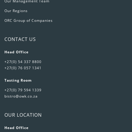
Our Management Team
Our Regions
ORC Group of Companies
CONTACT US
Head Office
+27(0) 54 337 8800
+27(0) 76 057 1341
Tasting Room
+27(0) 79 594 1339
bistro@owk.co.za
OUR LOCATION
Head Office