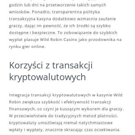
godzin lub dni na przetworzenie takich samych
wniosków. Ponadto, transparentna polityka
transakcyjna kasyna dodatkowo wzmacnia zaufanie
graczy, dając im pewność, że ich środki są szybko
dostępne i bezpieczne. To zobowiązanie do szybkich
wypłat plasuje Wild Robin Casino jako przodownika na
rynku gier online.
Korzyści z transakcji
kryptowalutowych
Integracja transakcji kryptowalutowych w kasynie Wild
Robin zwiększa szybkość i efektywność transakcji
finansowych, co czyni je kuszącym wyborem dla graczy.
W przeciwieństwie do tradycyjnych metod płatności,
kryptowaluty umożliwiają niemal natychmiastowe
wpłaty i wypłaty, znacznie skracając czas oczekiwania.