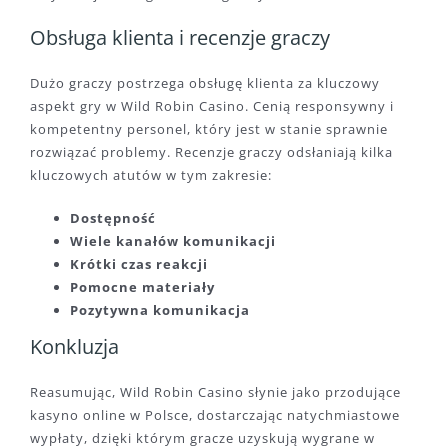
Obsługa klienta i recenzje graczy
Dużo graczy postrzega obsługę klienta za kluczowy
aspekt gry w Wild Robin Casino. Cenią responsywny i
kompetentny personel, który jest w stanie sprawnie
rozwiązać problemy. Recenzje graczy odsłaniają kilka
kluczowych atutów w tym zakresie:
Dostępność
Wiele kanałów komunikacji
Krótki czas reakcji
Pomocne materiały
Pozytywna komunikacja
Konkluzja
Reasumując, Wild Robin Casino słynie jako przodujące
kasyno online w Polsce, dostarczając natychmiastowe
wypłaty, dzięki którym gracze uzyskują wygrane w