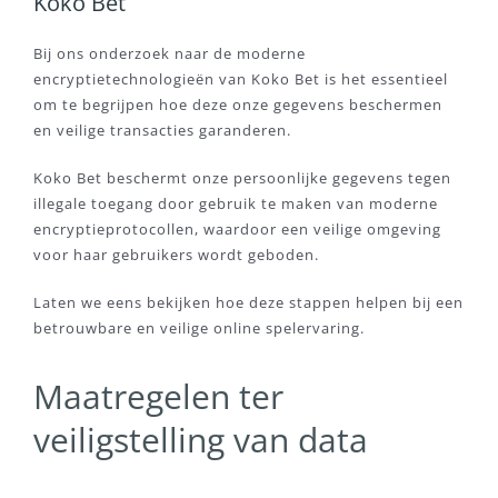
Koko Bet
Bij ons onderzoek naar de moderne
encryptietechnologieën van Koko Bet is het essentieel
om te begrijpen hoe deze onze gegevens beschermen
en veilige transacties garanderen.
Koko Bet beschermt onze persoonlijke gegevens tegen
illegale toegang door gebruik te maken van moderne
encryptieprotocollen, waardoor een veilige omgeving
voor haar gebruikers wordt geboden.
Laten we eens bekijken hoe deze stappen helpen bij een
betrouwbare en veilige online spelervaring.
Maatregelen ter
veiligstelling van data