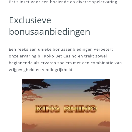
Bet’s inzet voor een boeiende en diverse spelervaring.
Exclusieve
bonusaanbiedingen
Een reeks aan unieke bonusaanbiedingen verbetert
onze ervaring bij Koko Bet Casino en trekt zowel
beginnende als ervaren spelers met een combinatie van
vrijgevigheid en vindingrijkheid.