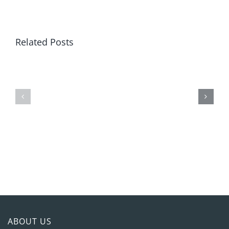
De
betrouwbare
manier
om
Related Posts
Джетон
online
Игорный
te
дом
spelen
in
должностной
Test
Nederland
сайт
post
онлайн-
title
игорный
дом
JetTon
Games
ABOUT US