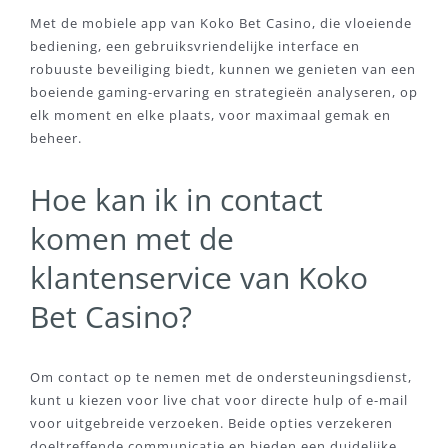
Met de mobiele app van Koko Bet Casino, die vloeiende
bediening, een gebruiksvriendelijke interface en
robuuste beveiliging biedt, kunnen we genieten van een
boeiende gaming-ervaring en strategieën analyseren, op
elk moment en elke plaats, voor maximaal gemak en
beheer.
Hoe kan ik in contact
komen met de
klantenservice van Koko
Bet Casino?
Om contact op te nemen met de ondersteuningsdienst,
kunt u kiezen voor live chat voor directe hulp of e-mail
voor uitgebreide verzoeken. Beide opties verzekeren
doeltreffende communicatie en bieden een duidelijke