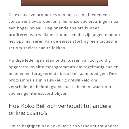
De exclusieve promoties van het casino bieden een
concurrentievoordeel en tillen onze spelervaringen naar
een hoger niveau. Beginnende spelers kunnen
profiteren van welkomstbonussen die zijn afgestemd op
het optimaliseren van de eerste storting, een tactische
zet om spelers aan te lokken.
Huidige leden genieten ondertussen van zorgvuldig
opgezette loyaliteitsprogramma’s die regelmatig spelen
belonen en terugkerende bezoeken aanmoedigen. Deze
programma’s zijn nauwkeurig ontwikkeld om
verschillende beloningsniveaus te bieden, waardoor
spelers geïnteresseerd blijven.
Hoe Koko Bet zich verhoudt tot andere
online casino’s
Om te begrijpen hoe Koko Bet zich verhoudt tot andere