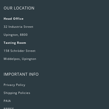
OUR LOCATION
Head Office
32 Industria Street
Upington, 8800
Tasting Room
158 Schröder Street
Middelpos, Upington
IMPORTANT INFO
Privacy Policy
Shipping Policies
PAIA
BBBEE