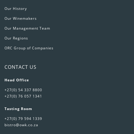
Our History
Our Winemakers
Our Management Team
Our Regions
ORC Group of Companies
CONTACT US
Head Office
+27(0) 54 337 8800
+27(0) 76 057 1341
Tasting Room
+27(0) 79 594 1339
bistro@owk.co.za