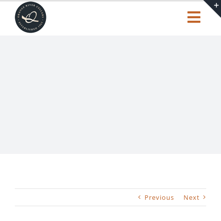
Skip
to
Togg
content
Navi
Our Story
Shop
Tasting Centre
Trending
Cart
Previous
Next