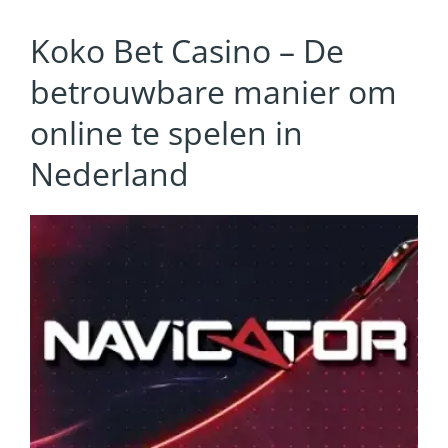
Koko Bet Casino – De
betrouwbare manier om
online te spelen in
Nederland