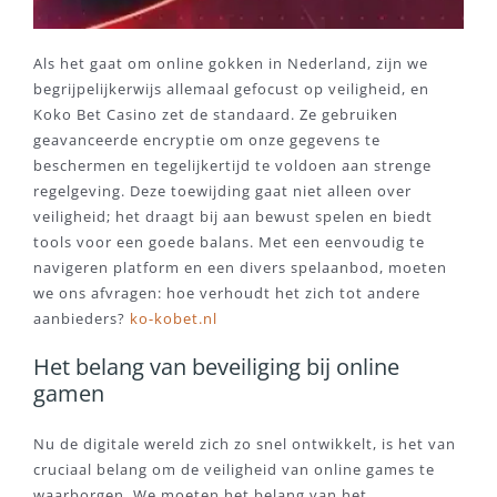
Als het gaat om online gokken in Nederland, zijn we
begrijpelijkerwijs allemaal gefocust op veiligheid, en
Koko Bet Casino zet de standaard. Ze gebruiken
geavanceerde encryptie om onze gegevens te
beschermen en tegelijkertijd te voldoen aan strenge
regelgeving. Deze toewijding gaat niet alleen over
veiligheid; het draagt bij aan bewust spelen en biedt
tools voor een goede balans. Met een eenvoudig te
navigeren platform en een divers spelaanbod, moeten
we ons afvragen: hoe verhoudt het zich tot andere
aanbieders?
ko-kobet.nl
Het belang van beveiliging bij online
gamen
Nu de digitale wereld zich zo snel ontwikkelt, is het van
cruciaal belang om de veiligheid van online games te
waarborgen. We moeten het belang van het