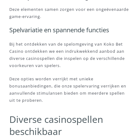
Deze elementen samen zorgen voor een ongeëvenaarde
game-ervaring.
Spelvariatie en spannende functies
Bij het ontdekken van de spelomgeving van Koko Bet
Casino ontdekken we een indrukwekkend aanbod aan
diverse casinospellen die inspelen op de verschillende
voorkeuren van spelers.
Deze opties worden verrijkt met unieke
bonusaanbiedingen, die onze spelervaring verrijken en
aanvullende stimulansen bieden om meerdere spellen
uit te proberen.
Diverse casinospellen
beschikbaar