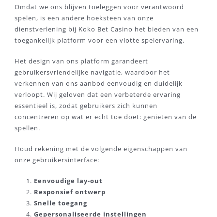
Omdat we ons blijven toeleggen voor verantwoord
spelen, is een andere hoeksteen van onze
dienstverlening bij Koko Bet Casino het bieden van een
toegankelijk platform voor een vlotte spelervaring.
Het design van ons platform garandeert
gebruikersvriendelijke navigatie, waardoor het
verkennen van ons aanbod eenvoudig en duidelijk
verloopt. Wij geloven dat een verbeterde ervaring
essentieel is, zodat gebruikers zich kunnen
concentreren op wat er echt toe doet: genieten van de
spellen.
Houd rekening met de volgende eigenschappen van
onze gebruikersinterface:
Eenvoudige lay-out
Responsief ontwerp
Snelle toegang
Gepersonaliseerde instellingen