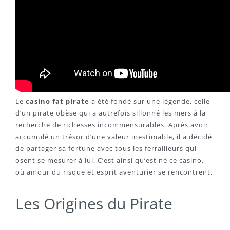
Le
casino fat pirate
a été fondé sur une légende, celle
d’un pirate obèse qui a autrefois sillonné les mers à la
recherche de richesses incommensurables. Après avoir
accumulé un trésor d’une valeur inestimable, il a décidé
de partager sa fortune avec tous les ferrailleurs qui
osent se mesurer à lui. C’est ainsi qu’est né ce casino,
où amour du risque et esprit aventurier se rencontrent.
Les Origines du Pirate