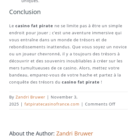
uniques.
Conclusion
Le
casino fat pirate
ne se limite pas à être un simple
endroit pour jouer ; c’est une aventure immersive qui
vous entraîne dans un monde de trésors et de
rebondissements inattendus. Que vous soyez un novice
ou un joueur chevronné, il y a toujours des trésors à
découvrir et des souvenirs inoubliables à créer sur les
mers tumultueuses de ce casino. Alors, mettez votre
bandeau, emparez-vous de votre hache et partez à la
conquête des trésors du
casino fat pirate
!
By
Zandri Bruwer
|
November 3,
on
2025
|
fatpiratecasinofrance.com
|
Comments Off
La
Quête
des
Trésors
About the Author:
Zandri Bruwer