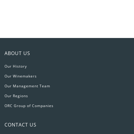
avec
le
Pirate
Obèse
du
Casino
ABOUT US
Our History
Our Winemakers
Our Management Team
Our Regions
ORC Group of Companies
CONTACT US