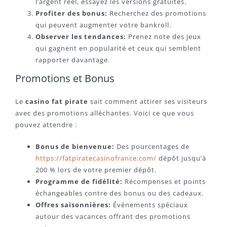
l’argent réel, essayez les versions gratuites.
Profiter des bonus:
Recherchez des promotions
qui peuvent augmenter votre bankroll.
Observer les tendances:
Prenez note des jeux
qui gagnent en popularité et ceux qui semblent
rapporter davantage.
Promotions et Bonus
Le
casino fat pirate
sait comment attirer ses visiteurs
avec des promotions alléchantes. Voici ce que vous
pouvez attendre :
Bonus de bienvenue:
Des pourcentages de
https://fatpiratecasinofrance.com/
dépôt jusqu’à
200 % lors de votre premier dépôt.
Programme de fidélité:
Récompenses et points
échangeables contre des bonus ou des cadeaux.
Offres saisonnières:
Événements spéciaux
autour des vacances offrant des promotions