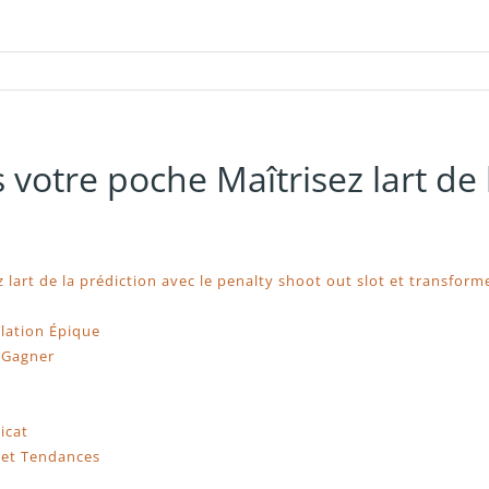
 votre poche Maîtrisez lart de 
 lart de la prédiction avec le penalty shoot out slot et transform
ulation Épique
r Gagner
icat
s et Tendances