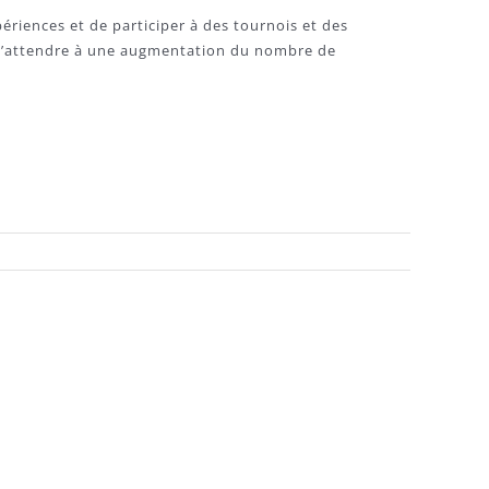
ériences et de participer à des tournois et des
t s’attendre à une augmentation du nombre de
a
Ignite
Your