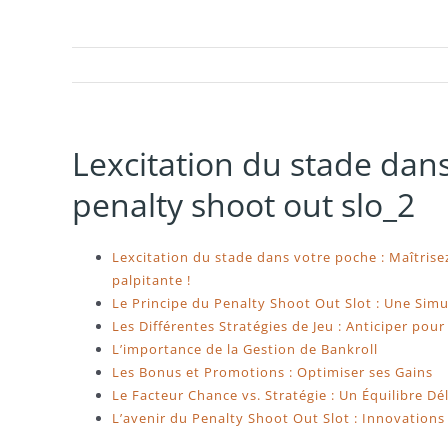
Lexcitation du stade dans
penalty shoot out slo_2
Lexcitation du stade dans votre poche : Maîtrisez
palpitante !
Le Principe du Penalty Shoot Out Slot : Une Sim
Les Différentes Stratégies de Jeu : Anticiper pou
L’importance de la Gestion de Bankroll
Les Bonus et Promotions : Optimiser ses Gains
Le Facteur Chance vs. Stratégie : Un Équilibre Dél
L’avenir du Penalty Shoot Out Slot : Innovation