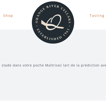
Shop
Tasting
u stade dans votre poche Maîtrisez lart de la prédiction av