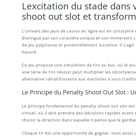
Lexcitation du stade dans v
shoot out slot et transform
L’univers des jeux de casino en ligne est en constante 
distingue par son caractère unique et son immersion ca
de jeu palpitante et potentiellement lucrative. Il s’ag
hasard.
Ce jeu propose une simulation de tirs au but, où le joue
une série de tirs réussis peut multiplier les récompens
alternative rafraîchissante aux machines à sous tradit
Le Principe du Penalty Shoot Out Slot : 
Le principe fondamental du penalty shoot out slot est d
virtuel, où il doit prendre des décisions rapides avant c
choisir la direction dans laquelle il pense que le gardi
Chaque tir est une opportunité de gagner, mais aussi un