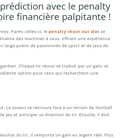
 prédiction avec le penalty
ire financière palpitante !
tes. Parmi celles-ci, le
penalty shoot out slot
se
rénaline des machines à sous, offrant une expérience
un large public de passionnés de sport et de jeux de
 gardien. Chaque tir réussi se traduit par un gain, et
cellente option pour ceux qui recherchent une
t. Le joueur se retrouve face à un terrain de football
 jeu et anticiper sa direction de tir. Ensuite, il doit
sultat du tir, il remporte un gain en argent réel. Plus