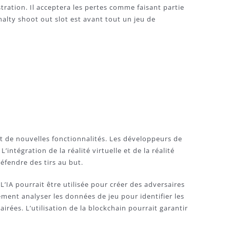
tration. Il acceptera les pertes comme faisant partie
nalty shoot out slot est avant tout un jeu de
 de nouvelles fonctionnalités. Les développeurs de
intégration de la réalité virtuelle et de la réalité
éfendre des tirs au but.
L’IA pourrait être utilisée pour créer des adversaires
alement analyser les données de jeu pour identifier les
irées. L’utilisation de la blockchain pourrait garantir