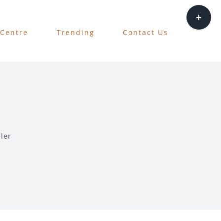
Toggle
Sliding
 Centre
Trending
Contact Us
Bar
Area
ler