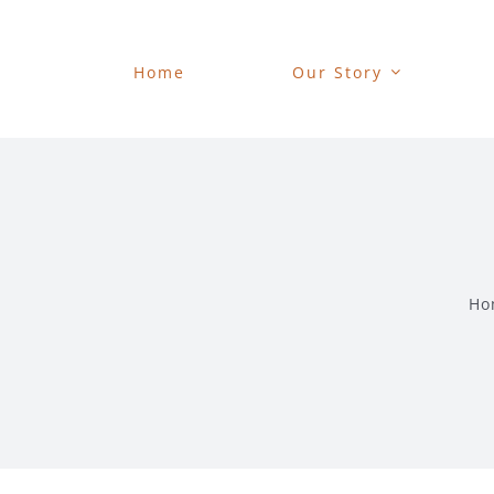
Skip
to
content
Home
Our Story
Ho