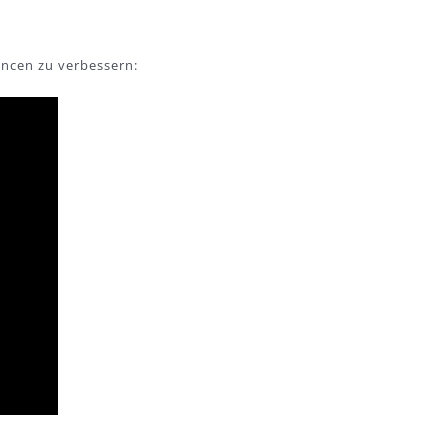
ancen zu verbessern: