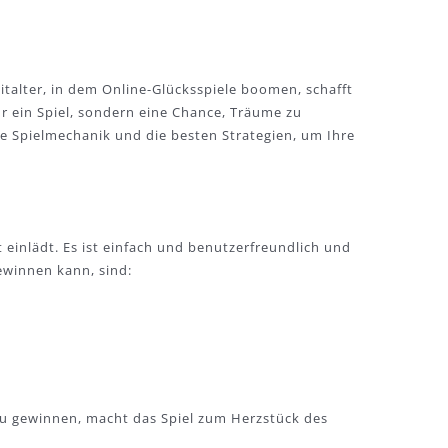
italter, in dem Online-Glücksspiele boomen, schafft
ur ein Spiel, sondern eine Chance, Träume zu
eine Spielmechanik und die besten Strategien, um Ihre
 einlädt. Es ist einfach und benutzerfreundlich und
ewinnen kann, sind:
 zu gewinnen, macht das Spiel zum Herzstück des