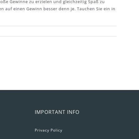
 große Gewinne zu erzielen und gleichzeitig Spaß zu
 auf einen Gewinn besser denn je. Tauchen Sie ein in
IMPORTANT INFO
Privacy Policy