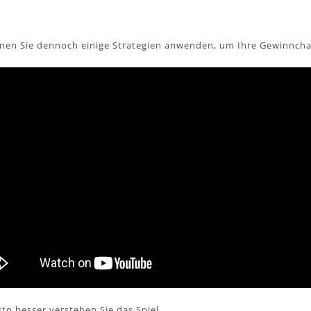
önnen Sie dennoch einige Strategien anwenden, um Ihre Gewinnch
sto besser verstehen Sie das Spiel.