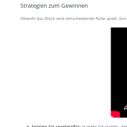
Strategien zum Gewinnen
Obwohl das Glück eine entscheidende Rolle spielt, k
Spielen Sie regelmäßig:
Je mehr Sie spielen, de