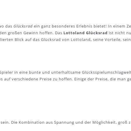
 wo das
Glücksrad
ein ganz besonderes Erlebnis bietet! In einem Ze
f den großen Gewinn hoffen. Das
Lottoland Glücksrad
ist nicht n
llierten Blick auf das Glücksrad von Lottoland, seine Vorteile, s
s Spieler in eine bunte und unterhaltsame Glücksspielumschlagwelt
s auf verschiedene Preise zu hoffen. Einige der Preise, die man g
te sein. Die Kombination aus Spannung und der Möglichkeit, groß