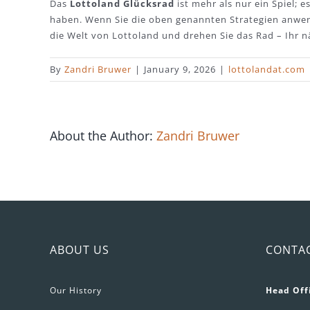
Das
Lottoland Glücksrad
ist mehr als nur ein Spiel; e
haben. Wenn Sie die oben genannten Strategien anwend
die Welt von Lottoland und drehen Sie das Rad – Ihr n
By
Zandri Bruwer
|
January 9, 2026
|
lottolandat.com
About the Author:
Zandri Bruwer
ABOUT US
CONTA
Our History
Head Off