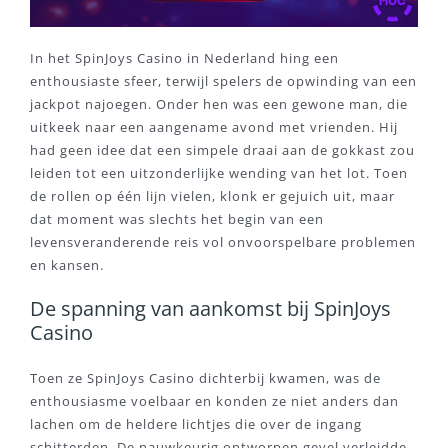
In het SpinJoys Casino in Nederland hing een
enthousiaste sfeer, terwijl spelers de opwinding van een
jackpot najoegen. Onder hen was een gewone man, die
uitkeek naar een aangename avond met vrienden. Hij
had geen idee dat een simpele draai aan de gokkast zou
leiden tot een uitzonderlijke wending van het lot. Toen
de rollen op één lijn vielen, klonk er gejuich uit, maar
dat moment was slechts het begin van een
levensveranderende reis vol onvoorspelbare problemen
en kansen.
De spanning van aankomst bij SpinJoys
Casino
Toen ze SpinJoys Casino dichterbij kwamen, was de
enthousiasme voelbaar en konden ze niet anders dan
lachen om de heldere lichtjes die over de ingang
schitterden. De nauwkeurig ontworpen gevel verleidde