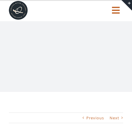
Skip
to
Togg
content
Navi
Our Story
Shop
Tasting Centre
Trending
Cart
Previous
Next