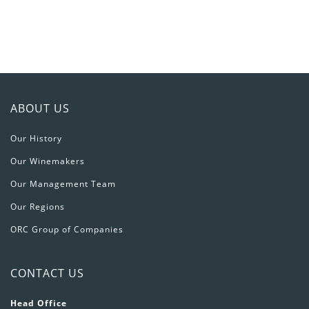
дом
JetTon
Games
ABOUT US
Our History
Our Winemakers
Our Management Team
Our Regions
ORC Group of Companies
CONTACT US
Head Office