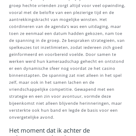
groep hechte vrienden zorgt altijd voor veel opwinding,
vooral met de belofte van een plezierige tijd en de
aantrekkingskracht van mogelijke winsten. Het
coördineren van de agenda’s was een uitdaging, maar
toen ze eenmaal een datum hadden gekozen, nam toe
de spanning in de groep. Ze bespraken strategieën, van
spelkeuzes tot inzetlimieten, zodat iedereen zich goed
geïnformeerd en voorbereid voelde. Door samen te
werken werd hun kameraadschap gehecht en ontstond
er een dynamische sfeer nog voordat ze het casino
binnenstapten. De spanning zat niet alleen in het spel
zelf, maar ook in het samen lachen en de
vriendschappelijke competitie. Gewapend met een
strategie en een zin voor avontuur, vormde deze
bijeenkomst niet alleen blijvende herinneringen, maar
versterkte ook hun band en legde de basis voor een
onvergetelijke avond.
Het moment dat ik achter de