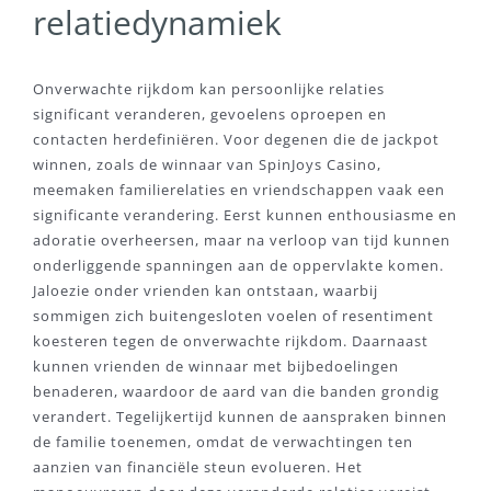
relatiedynamiek
Onverwachte rijkdom kan persoonlijke relaties
significant veranderen, gevoelens oproepen en
contacten herdefiniëren. Voor degenen die de jackpot
winnen, zoals de winnaar van SpinJoys Casino,
meemaken familierelaties en vriendschappen vaak een
significante verandering. Eerst kunnen enthousiasme en
adoratie overheersen, maar na verloop van tijd kunnen
onderliggende spanningen aan de oppervlakte komen.
Jaloezie onder vrienden kan ontstaan, waarbij
sommigen zich buitengesloten voelen of resentiment
koesteren tegen de onverwachte rijkdom. Daarnaast
kunnen vrienden de winnaar met bijbedoelingen
benaderen, waardoor de aard van die banden grondig
verandert. Tegelijkertijd kunnen de aanspraken binnen
de familie toenemen, omdat de verwachtingen ten
aanzien van financiële steun evolueren. Het