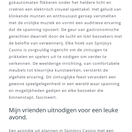
gokautomaten flikkeren onder het heldere licht en
creëren een elektrisch visueel spektakel. Het geluid van
klinkende munten en enthousiast geroep versmelten
met de vrolijke muziek en vormt een auditieve ervaring
dat de spanning opvoert. De geur van gastronomische
gerechten dwarrelt door de lucht en lokt bezoekers met
de belofte van verwennerij. Elke hoek van SpinJoys
Casino is zorgvuldig ingericht om de zintuigen te
prikkelen en spelers uit te nodigen om verder te
verkennen. De weelderige inrichting, van comfortabele
meubels tot kleurrijke kunstwerken, versterkt de
algehele ervaring. Dit zintuiglijke feest verandert een
gewone speelgelegenheid in een wereld waar spanning
en mogelijkheden gedijen en elke bezoeker die
binnenstapt, fascineert.
Mijn vrienden uitnodigen voor een leuke
avond.
Een avondje uit plannen in SpinJoys Casino met een