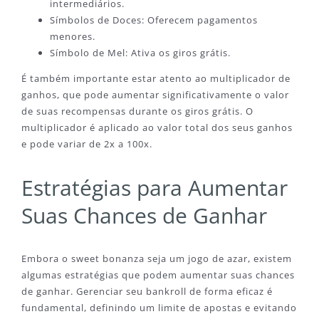
intermediários.
Símbolos de Doces: Oferecem pagamentos
menores.
Símbolo de Mel: Ativa os giros grátis.
É também importante estar atento ao multiplicador de
ganhos, que pode aumentar significativamente o valor
de suas recompensas durante os giros grátis. O
multiplicador é aplicado ao valor total dos seus ganhos
e pode variar de 2x a 100x.
Estratégias para Aumentar
Suas Chances de Ganhar
Embora o sweet bonanza seja um jogo de azar, existem
algumas estratégias que podem aumentar suas chances
de ganhar. Gerenciar seu bankroll de forma eficaz é
fundamental, definindo um limite de apostas e evitando