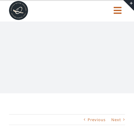
Skip
to
Togg
content
Navi
Our Story
Shop
Tasting Centre
Trending
Cart
Previous
Next