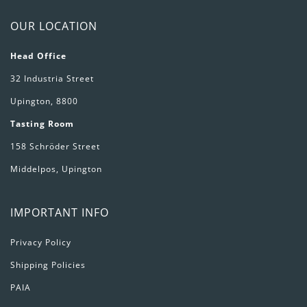
OUR LOCATION
Head Office
32 Industria Street
Upington, 8800
Tasting Room
158 Schröder Street
Middelpos, Upington
IMPORTANT INFO
Privacy Policy
Shipping Policies
PAIA