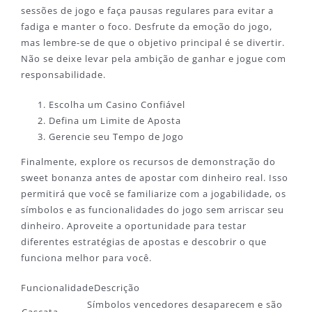
sessões de jogo e faça pausas regulares para evitar a
fadiga e manter o foco. Desfrute da emoção do jogo,
mas lembre-se de que o objetivo principal é se divertir.
Não se deixe levar pela ambição de ganhar e jogue com
responsabilidade.
Escolha um Casino Confiável
Defina um Limite de Aposta
Gerencie seu Tempo de Jogo
Finalmente, explore os recursos de demonstração do
sweet bonanza antes de apostar com dinheiro real. Isso
permitirá que você se familiarize com a jogabilidade, os
símbolos e as funcionalidades do jogo sem arriscar seu
dinheiro. Aproveite a oportunidade para testar
diferentes estratégias de apostas e descobrir o que
funciona melhor para você.
FuncionalidadeDescrição
Símbolos vencedores desaparecem e são
Cascata