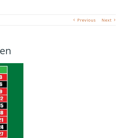
Previous
Next
fen