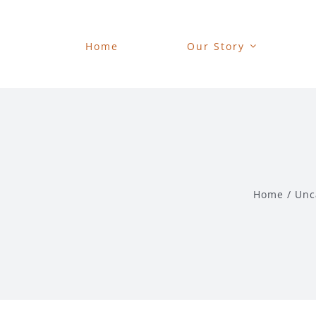
Skip
to
content
Home
Our Story
Home
Unc