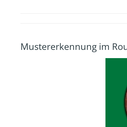
Mustererkennung im Roul