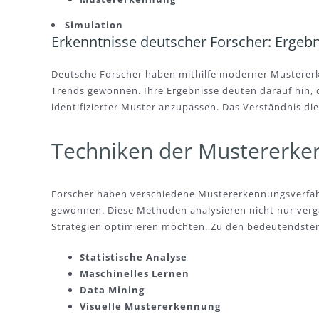
Simulation
Erkenntnisse deutscher Forscher: Ergeb
Deutsche Forscher haben mithilfe moderner Mustererk
Trends gewonnen. Ihre Ergebnisse deuten darauf hin, d
identifizierter Muster anzupassen. Das Verständnis di
Techniken der Mustererk
Forscher haben verschiedene Mustererkennungsverfahr
gewonnen. Diese Methoden analysieren nicht nur verga
Strategien optimieren möchten. Zu den bedeutendste
Statistische Analyse
Maschinelles Lernen
Data Mining
Visuelle Mustererkennung