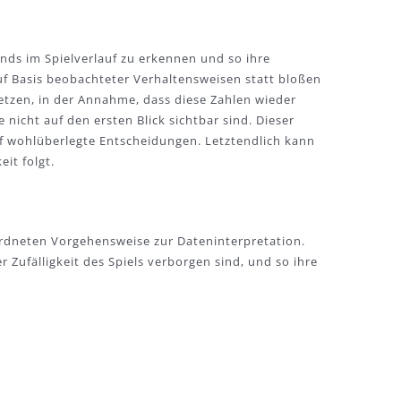
ds im Spielverlauf zu erkennen und so ihre
uf Basis beobachteter Verhaltensweisen statt bloßen
setzen, in der Annahme, dass diese Zahlen wieder
nicht auf den ersten Blick sichtbar sind. Dieser
f wohlüberlegte Entscheidungen. Letztendlich kann
eit folgt.
ordneten Vorgehensweise zur Dateninterpretation.
r Zufälligkeit des Spiels verborgen sind, und so ihre