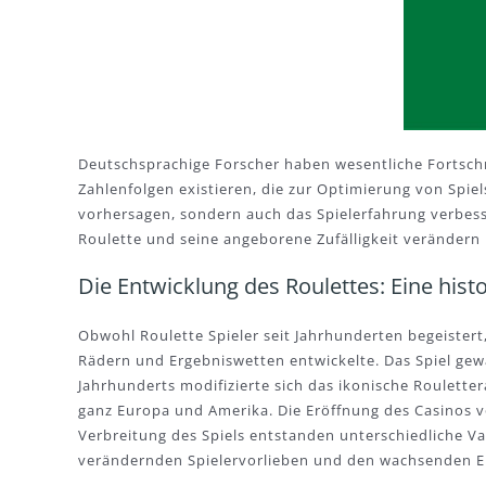
Deutschsprachige Forscher haben wesentliche Fortschrit
Zahlenfolgen existieren, die zur Optimierung von Spi
vorhersagen, sondern auch das Spielerfahrung verbesser
Roulette und seine angeborene Zufälligkeit verändern
Die Entwicklung des Roulettes: Eine hist
Obwohl Roulette Spieler seit Jahrhunderten begeistert,
Rädern und Ergebniswetten entwickelte. Das Spiel gewa
Jahrhunderts modifizierte sich das ikonische Rouletter
ganz Europa und Amerika. Die Eröffnung des Casinos vo
Verbreitung des Spiels entstanden unterschiedliche Va
verändernden Spielervorlieben und den wachsenden E