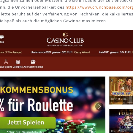
rägsamen Zahlen oder Mustern, die sie im Laufe der Zeit entdeckt h
ann, die Unvorhersehbarkeit des
https://www.crunchbase.com/or
lette beruht auf der Verfeinerung von Techniken, die kalkulierte
pielspaß als auch die möglichen Gewinne maximieren.