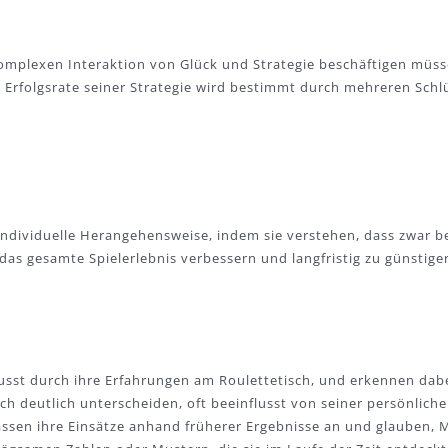
e
omplexen Interaktion von Glück und Strategie beschäftigen müsse
 Erfolgsrate seiner Strategie wird bestimmt durch mehreren Schl
individuelle Herangehensweise, indem sie verstehen, dass zwar be
 das gesamte Spielerlebnis verbessern und langfristig zu günstig
n
flusst durch ihre Erfahrungen am Roulettetisch, und erkennen da
ich deutlich unterscheiden, oft beeinflusst von seiner persönlic
assen ihre Einsätze anhand früherer Ergebnisse an und glauben, M