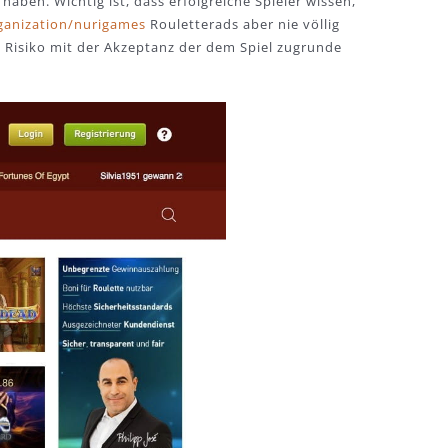
aben. Wichtig ist, dass erfolgreiche Spieler wissen,
ganization/nurigames
Rouletterads aber nie völlig
s Risiko mit der Akzeptanz der dem Spiel zugrunde