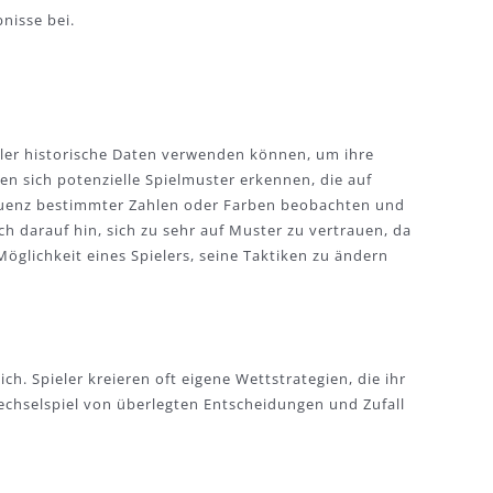
nisse bei.
eler historische Daten verwenden können, um ihre
n sich potenzielle Spielmuster erkennen, die auf
equenz bestimmter Zahlen oder Farben beobachten und
ch darauf hin, sich zu sehr auf Muster zu vertrauen, da
öglichkeit eines Spielers, seine Taktiken zu ändern
h. Spieler kreieren oft eigene Wettstrategien, die ihr
echselspiel von überlegten Entscheidungen und Zufall