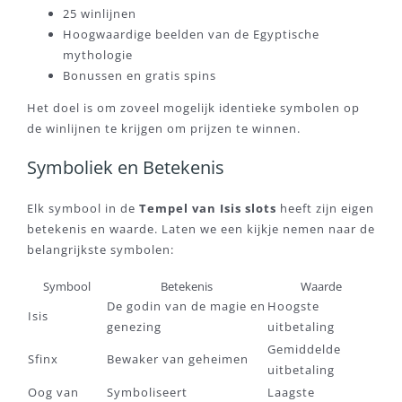
25 winlijnen
Hoogwaardige beelden van de Egyptische
mythologie
Bonussen en gratis spins
Het doel is om zoveel mogelijk identieke symbolen op
de winlijnen te krijgen om prijzen te winnen.
Symboliek en Betekenis
Elk symbool in de
Tempel van Isis slots
heeft zijn eigen
betekenis en waarde. Laten we een kijkje nemen naar de
belangrijkste symbolen:
Symbool
Betekenis
Waarde
De godin van de magie en
Hoogste
Isis
genezing
uitbetaling
Gemiddelde
Sfinx
Bewaker van geheimen
uitbetaling
Oog van
Symboliseert
Laagste