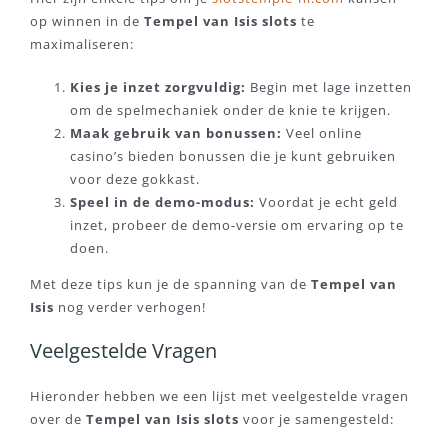
op winnen in de
Tempel van Isis slots
te
maximaliseren:
Kies je inzet zorgvuldig:
Begin met lage inzetten
om de spelmechaniek onder de knie te krijgen.
Maak gebruik van bonussen:
Veel online
casino’s bieden bonussen die je kunt gebruiken
voor deze gokkast.
Speel in de demo-modus:
Voordat je echt geld
inzet, probeer de demo-versie om ervaring op te
doen.
Met deze tips kun je de spanning van de
Tempel van
Isis
nog verder verhogen!
Veelgestelde Vragen
Hieronder hebben we een lijst met veelgestelde vragen
over de
Tempel van Isis slots
voor je samengesteld: