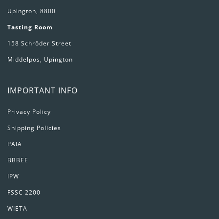
Upington, 8800
Tasting Room
158 Schröder Street
Middelpos, Upington
IMPORTANT INFO
Privacy Policy
Shipping Policies
PAIA
BBBEE
IPW
FSSC 2200
WIETA