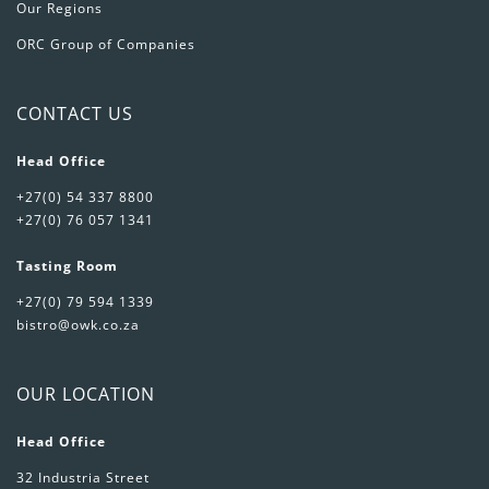
Our Regions
ORC Group of Companies
CONTACT US
Head Office
+27(0) 54 337 8800
+27(0) 76 057 1341
Tasting Room
+27(0) 79 594 1339
bistro@owk.co.za
OUR LOCATION
Head Office
32 Industria Street