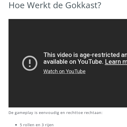
Hoe Werkt de Gokkast?
De gameplay is eenvoudig en rechttoe rechtaan:
5 rollen en 3 rijen