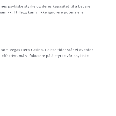
es psykiske styrke og deres kapasitet til å bevare
mikk. I tillegg kan vi ikke ignorere potensielle
som Vegas Hero Casino. I disse tider står vi ovenfor
effektivt, må vi fokusere på å styrke vår psykiske