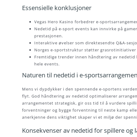
Essensielle konklusjoner
Vegas Hero Kasino forbedrer e-sportsarrangemen
Nedetid på e-sport events kan innvirke på game
prestasjonen.
Interaktive øvelser som direktesendte Q&A-sesjo
Norges e-sportstruktur støtter grasrotinitiativer 
Fremtidige trender innen håndtering av nedetid 
hele events.
Naturen til nedetid i e-sportsarrangemen
Mens vi dypdykker i den spennende e-sportens verden, e
flyt. God håndtering av nedetid optimaliserer arrange
arrangementet strategisk, gir oss tid til å vurdere spi
forventninger og bygge forventning til neste kamp eller
anerkjenne dens viktighet skaper vi et miljø der spenn
Konsekvenser av nedetid for spillere og 