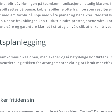
no, blir påvirkningen på teamkommunikasjonen stadig klarere. I l
ll settes på pause, kobler spillerne ofte fra, noe som resultere
rt medlem forblir på linje med våre planer og hensikter. Nedetid
nger. Denne frakoblingen kan til slutt hindre prestasjonene våre.
åre og garantere klarhet i strategien vår, slik at vi kan trives s
tsplanlegging
 teamkommunikasjonen, men skaper også betydelige konflikter ru
mvurdere logistikken for arrangementer vår og ta i bruk mer effekt
er fritiden sin
e-sportsarrangementer som de på Vegas Hero Casino? Det er essen