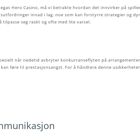
as Hero Casino, må vi betrakte hvordan det innvirker på spillern
tfordringer innad i lag, noe som kan forstyrre strategier og dyna
å tilpasse seg raskt og ofte med lite varsel.
pesielt når nedetid avbryter konkurranseflyten på arrangementer 
kan føre til prestasjonsangst. For å håndtere denne usikkerheten 
mmunikasjon