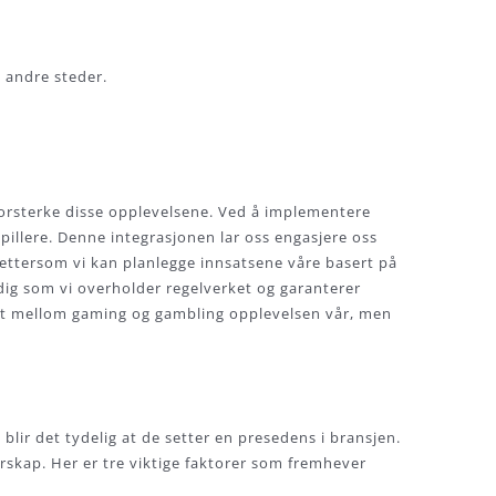
 andre steder.
forsterke disse opplevelsene. Ved å implementere
spillere. Denne integrasjonen lar oss engasjere oss
n, ettersom vi kan planlegge innsatsene våre basert på
idig som vi overholder regelverket og garanterer
illet mellom gaming og gambling opplevelsen vår, men
blir det tydelig at de setter en presedens i bransjen.
skap. Her er tre viktige faktorer som fremhever