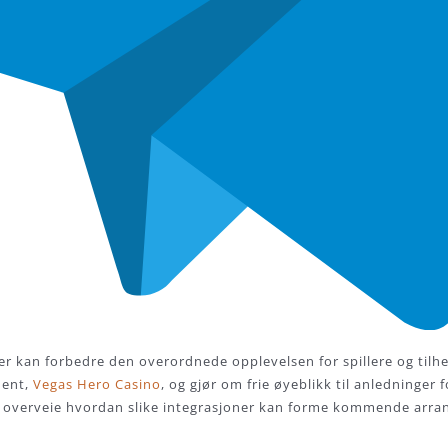
ter kan forbedre den overordnede opplevelsen for spillere og til
ment,
Vegas Hero Casino
, og gjør om frie øyeblikk til anledninger
 vi overveie hvordan slike integrasjoner kan forme kommende arra