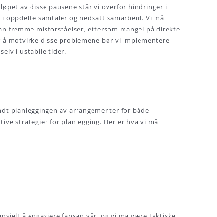
øpet av disse pausene står vi overfor hindringer i
r i oppdelte samtaler og nedsatt samarbeid. Vi må
 kan fremme misforståelser, ettersom mangel på direkte
 For å motvirke disse problemene bør vi implementere
elv i ustabile tider.
ndt planleggingen av arrangementer for både
ive strategier for planlegging. Her er hva vi må
sielt å engasjere fansen vår, og vi må være taktiske