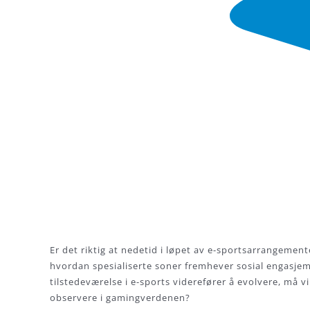
Er det riktig at nedetid i løpet av e-sportsarrangemen
hvordan spesialiserte soner fremhever sosial engasje
tilstedeværelse i e-sports viderefører å evolvere, må
observere i gamingverdenen?