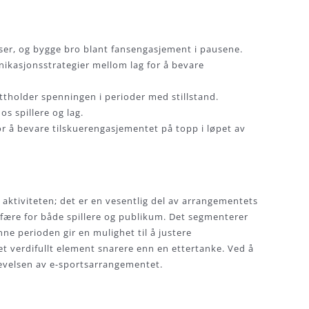
er, og bygge bro blant fansengasjement i pausene.
ikasjonsstrategier mellom lag for å bevare
tholder spenningen i perioder med stillstand.
os spillere og lag.
r å bevare tilskuerengasjementet på topp i løpet av
 aktiviteten; det er en vesentlig del av arrangementets
sfære for både spillere og publikum. Det segmenterer
ne perioden gir en mulighet til å justere
 et verdifullt element snarere enn en ettertanke. Ved å
plevelsen av e-sportsarrangementet.