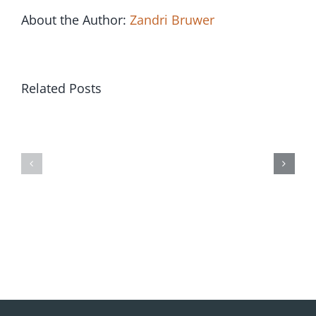
2025:
Sport
About the Author:
Zandri Bruwer
&
Casino
hos
Sveriges
Related Posts
Джетон
ultimata
Игорный
bettingsida
дом
должностной
Test
сайт
post
онлайн-
title
игорный
дом
JetTon
Games