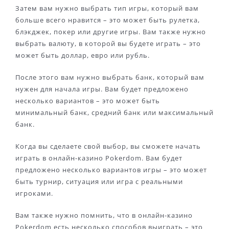
Затем вам нужно выбрать тип игры, который вам
больше всего нравится – это может быть рулетка,
блэкджек, покер или другие игры. Вам также нужно
выбрать валюту, в которой вы будете играть – это
может быть доллар, евро или рубль.
После этого вам нужно выбрать банк, который вам
нужен для начала игры. Вам будет предложено
несколько вариантов – это может быть
минимальный банк, средний банк или максимальный
банк.
Когда вы сделаете свой выбор, вы сможете начать
играть в онлайн-казино Pokerdom. Вам будет
предложено несколько вариантов игры – это может
быть турнир, ситуация или игра с реальными
игроками.
Вам также нужно помнить, что в онлайн-казино
Pokerdom есть несколько способов выиграть – это