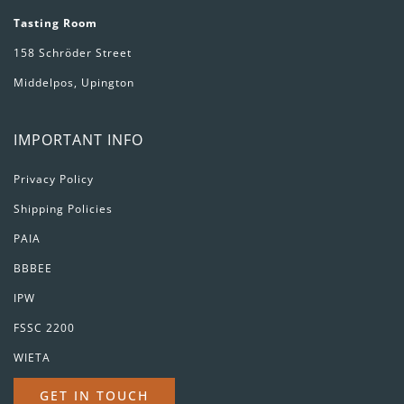
Tasting Room
158 Schröder Street
Middelpos, Upington
IMPORTANT INFO
Privacy Policy
Shipping Policies
PAIA
BBBEE
IPW
FSSC 2200
WIETA
GET IN TOUCH