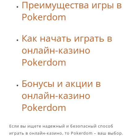
Преимущества игры в
Pokerdom
Как начать играть в
онлайн-казино
Pokerdom
Бонусы и акции в
онлайн-казино
Pokerdom
Если вы ищете надежный и безопасный способ
играть в онлайн-казино, то Pokerdom – ваш выбор.