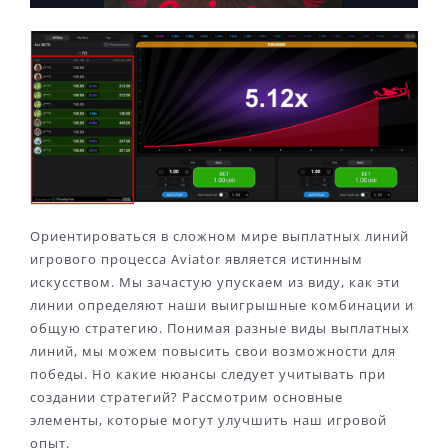
Ориентироваться в сложном мире выплатных линий
игрового процесса Aviator является истинным
искусством. Мы зачастую упускаем из виду, как эти
линии определяют наши выигрышные комбинации и
общую стратегию. Понимая разные виды выплатных
линий, мы можем повысить свои возможности для
победы. Но какие нюансы следует учитывать при
создании стратегий? Рассмотрим основные
элементы, которые могут улучшить наш игровой
опыт.