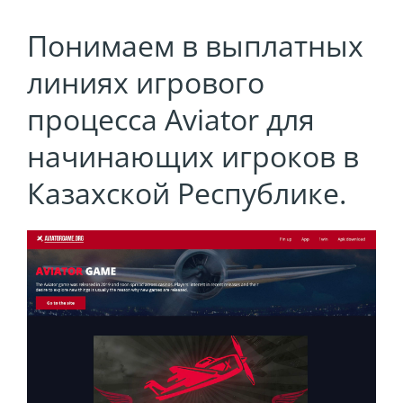
Понимаем в выплатных
линиях игрового
процесса Aviator для
начинающих игроков в
Казахской Республике.