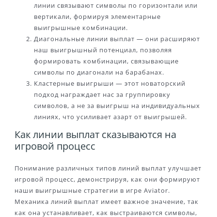
линии связывают символы по горизонтали или
вертикали, формируя элементарные
выигрышные комбинации.
Диагональные линии выплат — они расширяют
наш выигрышный потенциал, позволяя
формировать комбинации, связывающие
символы по диагонали на барабанах.
Кластерные выигрыши — этот новаторский
подход награждает нас за группировку
символов, а не за выигрыш на индивидуальных
линиях, что усиливает азарт от выигрышей.
Как линии выплат сказываются на
игровой процесс
Понимание различных типов линий выплат улучшает
игровой процесс, демонстрируя, как они формируют
наши выигрышные стратегии в игре Aviator.
Механика линий выплат имеет важное значение, так
как она устанавливает, как выстраиваются символы,