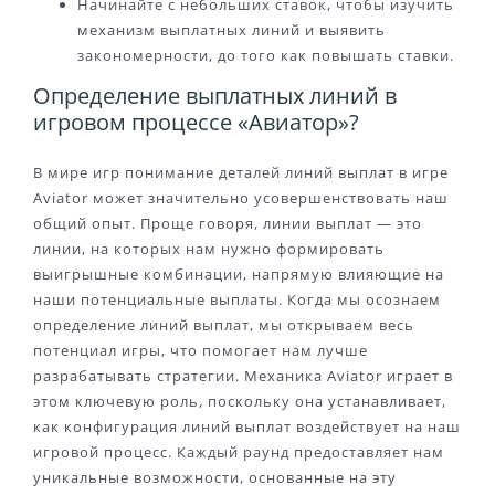
Начинайте с небольших ставок, чтобы изучить
механизм выплатных линий и выявить
закономерности, до того как повышать ставки.
Определение выплатных линий в
игровом процессе «Авиатор»?
В мире игр понимание деталей линий выплат в игре
Aviator может значительно усовершенствовать наш
общий опыт. Проще говоря, линии выплат — это
линии, на которых нам нужно формировать
выигрышные комбинации, напрямую влияющие на
наши потенциальные выплаты. Когда мы осознаем
определение линий выплат, мы открываем весь
потенциал игры, что помогает нам лучше
разрабатывать стратегии. Механика Aviator играет в
этом ключевую роль, поскольку она устанавливает,
как конфигурация линий выплат воздействует на наш
игровой процесс. Каждый раунд предоставляет нам
уникальные возможности, основанные на эту