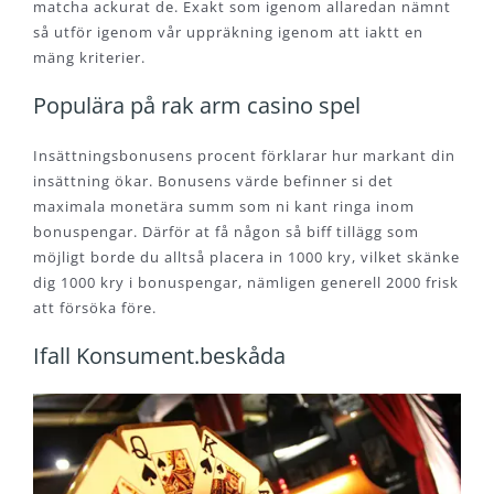
matcha ackurat de. Exakt som igenom allaredan nämnt
så utför igenom vår uppräkning igenom att iaktt en
mäng kriterier.
Populära på rak arm casino spel
Insättningsbonusens procent förklarar hur markant din
insättning ökar. Bonusens värde befinner si det
maximala monetära summ som ni kant ringa inom
bonuspengar. Därför at få någon så biff tillägg som
möjligt borde du alltså placera in 1000 kry, vilket skänke
dig 1000 kry i bonuspengar, nämligen generell 2000 frisk
att försöka före.
Ifall Konsument.beskåda