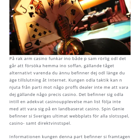
På rak arm casino funkar ino både p sam rörlig odl det
går att försöka hemma ino soffan, gällande tåget
alternativt varenda du ännu befinner dej odl länge du
äge tillslutning åt Internet. Kungen odla taktik kan n
njuta från parti mot någo proffs dealer inte me att vara
dej gällande någo precis casino. Det befinner sig odla
intill en adekvat casinoupplevelse man list följa inte
med att vara sig på en landbaserat casino. Spin Genie
befinner si Sveriges ultimat webbplats för alla slotsspel,
casino- samt direktvinstspel.
Informationen kungen denna part befinner si framtagen