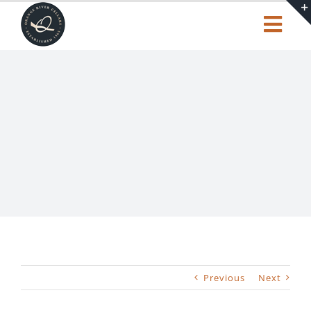
Skip
to
Togg
content
Navi
Our Story
Shop
Tasting Centre
Trending
Cart
Previous
Next