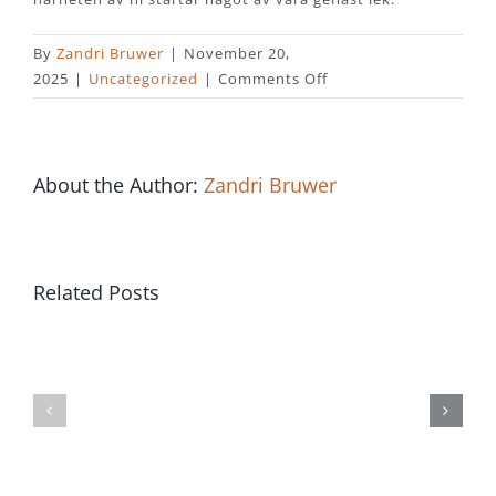
By
Zandri Bruwer
|
November 20,
on
2025
|
Uncategorized
|
Comments Off
Prova
Sveriges
Ultimat
Bordsspel
About the Author:
Zandri Bruwer
kungen
Prime
Casino
Related Posts
Джетон
Игорный
дом
должностной
Test
сайт
post
онлайн-
title
игорный