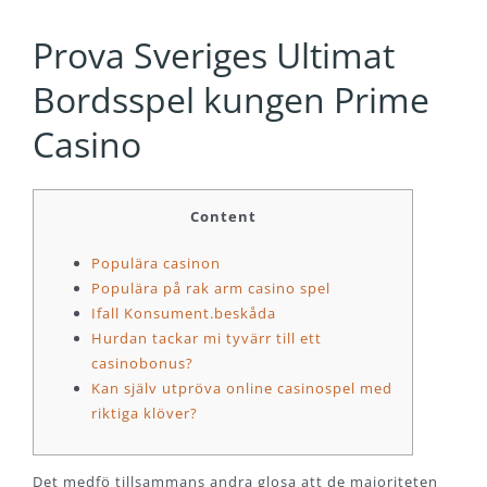
Prova Sveriges Ultimat
Bordsspel kungen Prime
Casino
Content
Populära casinon
Populära på rak arm casino spel
Ifall Konsument.beskåda
Hurdan tackar mi tyvärr till ett
casinobonus?
Kan själv utpröva online casinospel med
riktiga klöver?
Det medfö tillsammans andra glosa att de majoriteten