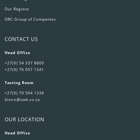
Our Regions
ORC Group of Companies
CONTACT US
Head Office
+27(0) 54 337 8800
+27(0) 76 057 1341
Tasting Room
+27(0) 79 594 1339
bistro@owk.co.za
OUR LOCATION
Head Office