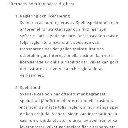
alternativ som kan passa dig bäst.
Reglering och licensiering
Svenska casinon regleras av Spelinspektionen och
är föremål för strikta lagar och riktlinjer som
syftar till att skydda spelare. Dessa casinon måste
följa regler för ansvarsfullt spelande och
transparens när det gäller spelresultat och
utbetalningar. Internationella casinon kan vara
licensierade av olika jurisdiktioner, vilket kan göra
det svårare att övervaka och reglera deras
verksamhet.
Spelutbud
Svenska casinon har ofta ett mer begränsat
spelutbud jämfört med internationella casinon,
eftersom de måste följa regler om hur många spel
de kan erbjuda. Å andra sidan kan internationella
casinon erbjuda ett större urval av spel från olika
leverantörer, vilket ger spelare fler alternativ att