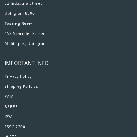
32 Industria Street
Upington, 8800
Tasting Room
158 Schröder Street
Middelpos, Upington
IMPORTANT INFO
Privacy Policy
Shipping Policies
PAIA
BBBEE
IPW
FSSC 2200
WIETA