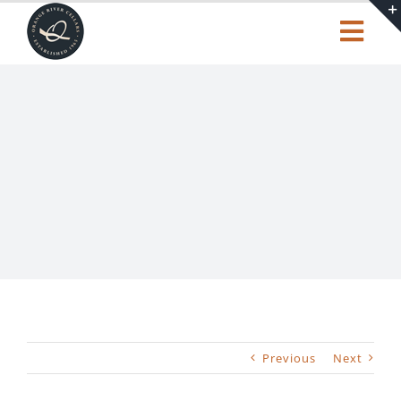
Skip
to
Togg
content
Navi
Our Story
Shop
Tasting Centre
Trending
Cart
Previous
Next