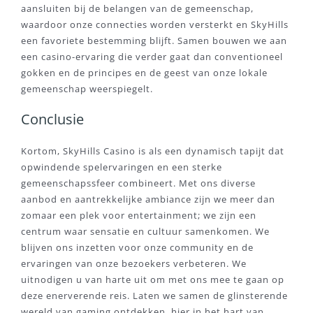
aansluiten bij de belangen van de gemeenschap,
waardoor onze connecties worden versterkt en SkyHills
een favoriete bestemming blijft. Samen bouwen we aan
een casino-ervaring die verder gaat dan conventioneel
gokken en de principes en de geest van onze lokale
gemeenschap weerspiegelt.
Conclusie
Kortom, SkyHills Casino is als een dynamisch tapijt dat
opwindende spelervaringen en een sterke
gemeenschapssfeer combineert. Met ons diverse
aanbod en aantrekkelijke ambiance zijn we meer dan
zomaar een plek voor entertainment; we zijn een
centrum waar sensatie en cultuur samenkomen. We
blijven ons inzetten voor onze community en de
ervaringen van onze bezoekers verbeteren. We
uitnodigen u van harte uit om met ons mee te gaan op
deze enerverende reis. Laten we samen de glinsterende
wereld van gaming ontdekken, hier in het hart van