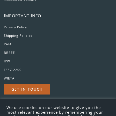
IMPORTANT INFO
Privacy Policy
Shipping Policies
PAIA
BBBEE
IPW
FSSC 2200
WIETA
GET IN TOUCH
We use cookies on our website to give you the
most relevant experience by remembering your