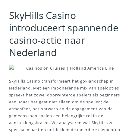
SkyHills Casino
introduceert spannende
casino-actie naar
Nederland
SkyHills Casino transformeert het goklandschap in
Nederland. Met een imponerende mix van spelopties
spreekt het zowel doorwinterde spelers als beginners
aan. Maar het gaat niet alleen om de spellen; de
atmosfeer, het ontwerp en de engagement van de
gemeenschap spelen een belangrijke rol in de
aantrekkingskracht. We analyseren wat SkyHills zo
speciaal maakt en ontdekken de meerdere elementen