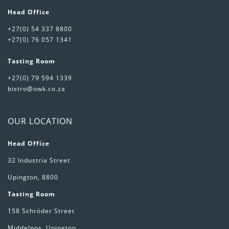
Head Office
+27(0) 54 337 8800
+27(0) 76 057 1341
Tasting Room
+27(0) 79 594 1339
bistro@owk.co.za
OUR LOCATION
Head Office
32 Industria Street
Upington, 8800
Tasting Room
158 Schröder Street
Middelpos, Upington