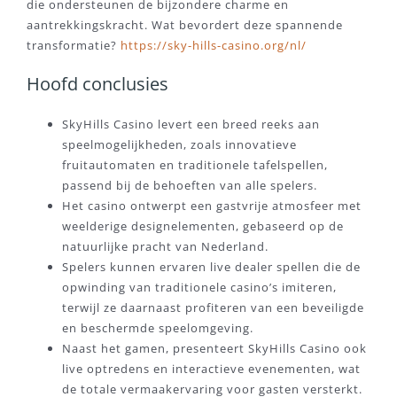
die ondersteunen de bijzondere charme en
aantrekkingskracht. Wat bevordert deze spannende
transformatie?
https://sky-hills-casino.org/nl/
Hoofd conclusies
SkyHills Casino levert een breed reeks aan
speelmogelijkheden, zoals innovatieve
fruitautomaten en traditionele tafelspellen,
passend bij de behoeften van alle spelers.
Het casino ontwerpt een gastvrije atmosfeer met
weelderige designelementen, gebaseerd op de
natuurlijke pracht van Nederland.
Spelers kunnen ervaren live dealer spellen die de
opwinding van traditionele casino’s imiteren,
terwijl ze daarnaast profiteren van een beveiligde
en beschermde speelomgeving.
Naast het gamen, presenteert SkyHills Casino ook
live optredens en interactieve evenementen, wat
de totale vermaakervaring voor gasten versterkt.