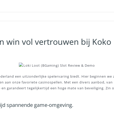
en win vol vertrouwen bij Koko
erland een uitzonderlijke spelervaring biedt. Hier beginnen we
an onze favoriete casinospellen. Met een divers aanbod, van p
 en garandeert tegelijkertijd een hoge mate van beveiliging. Zin
tijd spannende game-omgeving.