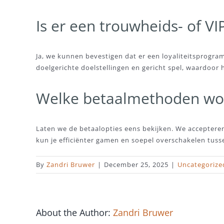
Is er een trouwheids- of 
Ja, we kunnen bevestigen dat er een loyaliteitsprogr
doelgerichte doelstellingen en gericht spel, waardoor
Welke betaalmethoden wor
Laten we de betaalopties eens bekijken. We accepteren
kun je efficiënter gamen en soepel overschakelen tusse
By
Zandri Bruwer
|
December 25, 2025
|
Uncategorize
About the Author:
Zandri Bruwer