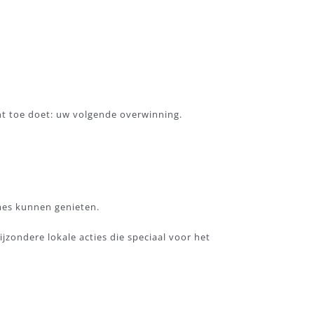
cht toe doet: uw volgende overwinning.
ames kunnen genieten.
jzondere lokale acties die speciaal voor het