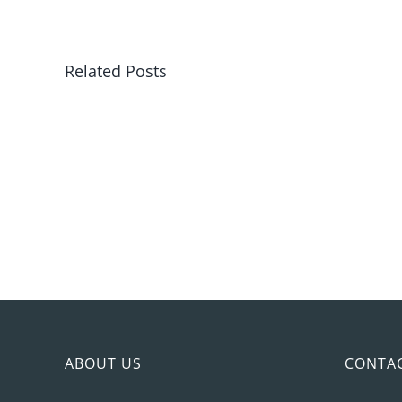
Related Posts
Джетон
Игорный
дом
должностной
сайт
онлайн-
игорный
дом
JetTon
Games
ABOUT US
CONTA