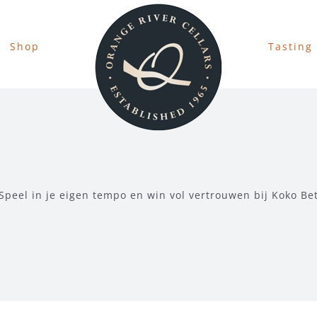
Shop
Tasting
Speel in je eigen tempo en win vol vertrouwen bij Koko Be