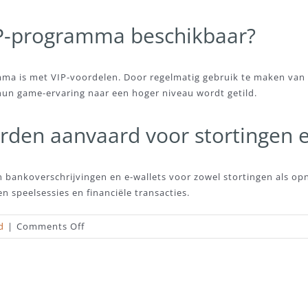
VIP-programma beschikbaar?
amma is met VIP-voordelen. Door regelmatig gebruik te maken van
 hun game-ervaring naar een hoger niveau wordt getild.
den aanvaard voor stortingen
 bankoverschrijvingen en e-wallets voor zowel stortingen als op
n speelsessies en financiële transacties.
on
d
|
Comments Off
Speel
in
je
eigen
tempo