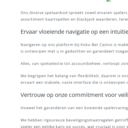
Ons diverse spelaanbod spreekt zowel ervaren spelers 
assortiment kaartspellen en blackjack waarderen, ter
Ervaar vloeiende navigatie op een intuïti
Navigeren op ons platform bij Koko Bet Casino is makke
is ontworpen met u in gedachten en garandeert toegank
Alles, van spelselectie tot accountbeheer, verloopt z
We begrijpen het belang van flexibiliteit, daarom is 
ervaart een stabiele, vaste interface die is ontworpen
Vertrouw op onze commitment voor veilig
Hoewel het garanderen van een boeiende spelervaring onz
We hebben rigoureuze beveiligingsmaatregelen getroff
speler een gelijke kans op succes, wat cruciaal is voor 