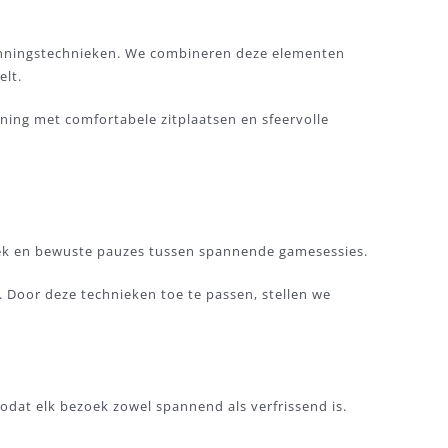
anningstechnieken. We combineren deze elementen
elt.
ing met comfortabele zitplaatsen en sfeervolle
iek en bewuste pauzes tussen spannende gamesessies.
n. Door deze technieken toe te passen, stellen we
zodat elk bezoek zowel spannend als verfrissend is.