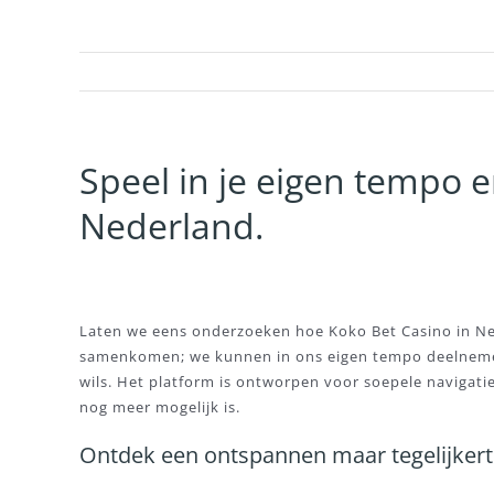
Speel in je eigen tempo 
Nederland.
Laten we eens onderzoeken hoe Koko Bet Casino in Ned
samenkomen; we kunnen in ons eigen tempo deelnemen a
wils. Het platform is ontworpen voor soepele navigatie
nog meer mogelijk is.
Ontdek een ontspannen maar tegelijker