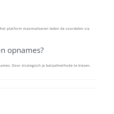
 het platform maximaliseren leden de voordelen via
 en opnames?
names. Door strategisch je betaalmethode te kiezen,