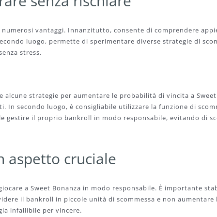
are senza rischiare
numerosi vantaggi. Innanzitutto, consente di comprendere appieno 
In secondo luogo, permette di sperimentare diverse strategie di sc
senza stress.
e alcune strategie per aumentare le probabilità di vincita a Swee
ti. In secondo luogo, è consigliabile utilizzare la funzione di s
ale gestire il proprio bankroll in modo responsabile, evitando di 
n aspetto cruciale
 giocare a Sweet Bonanza in modo responsabile. È importante stab
dividere il bankroll in piccole unità di scommessa e non aumentare
a infallibile per vincere.