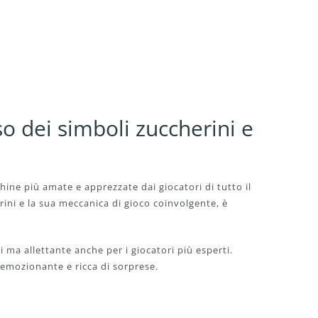
o dei simboli zuccherini e
chine più amate e apprezzate dai giocatori di tutto il
erini e la sua meccanica di gioco coinvolgente, è
i ma allettante anche per i giocatori più esperti.
emozionante e ricca di sorprese.