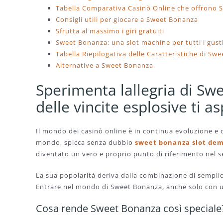
Tabella Comparativa Casinò Online che offrono
Consigli utili per giocare a Sweet Bonanza
Sfrutta al massimo i giri gratuiti
Sweet Bonanza: una slot machine per tutti i gust
Tabella Riepilogativa delle Caratteristiche di Sw
Alternative a Sweet Bonanza
Sperimenta lallegria di Swe
delle vincite esplosive ti as
Il mondo dei casinò online è in continua evoluzione e off
mondo, spicca senza dubbio
sweet bonanza slot de
diventato un vero e proprio punto di riferimento nel s
La sua popolarità deriva dalla combinazione di semplicit
Entrare nel mondo di Sweet Bonanza, anche solo con un
Cosa rende Sweet Bonanza così speciale