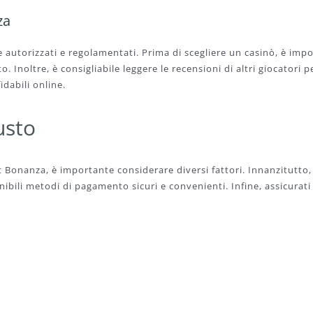
za
utorizzati e regolamentati. Prima di scegliere un casinò, è impor
 Inoltre, è consigliabile leggere le recensioni di altri giocatori pe
idabili online.
usto
et Bonanza, è importante considerare diversi fattori. Innanzitutto,
bili metodi di pagamento sicuri e convenienti. Infine, assicurati ch