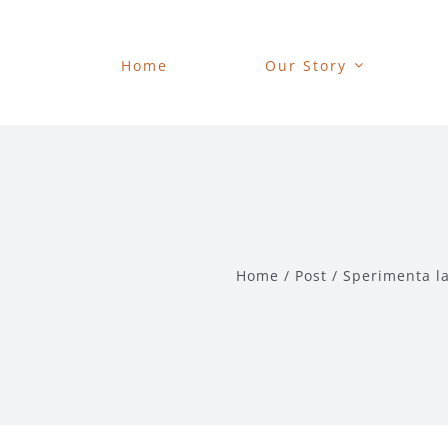
Skip
to
content
Home
Our Story
Home
Post
Sperimenta la