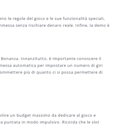
le regole del gioco e le sue funzionalità speciali,
ommessa senza rischiare denaro reale. Infine, la demo è
t Bonanza. Innanzitutto, è importante conoscere il
commessa automatica per impostare un numero di giri
scommettere più di quanto ci si possa permettere di
ilire un budget massimo da dedicare al gioco e
 la puntata in modo impulsivo. Ricorda che le slot