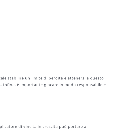
le stabilire un limite di perdita e attenersi a questo
tà. Infine, è importante giocare in modo responsabile e
plicatore di vincita in crescita può portare a