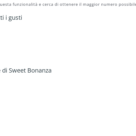
esta funzionalità e cerca di ottenere il maggior numero possibile d
 i gusti
he di Sweet Bonanza