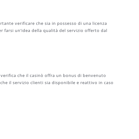
tante verificare che sia in possesso di una licenza
r farsi un’idea della qualità del servizio offerto dal
 verifica che il casinò offra un bonus di benvenuto
e il servizio clienti sia disponibile e reattivo in caso