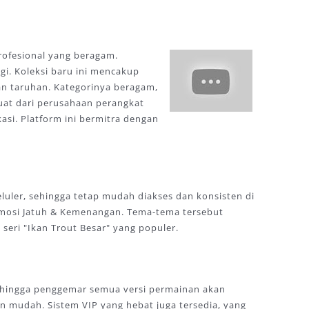
rofesional yang beragam.
gi. Koleksi baru ini mencakup
dan taruhan. Kategorinya beragam,
kuat dari perusahaan perangkat
asi. Platform ini bermitra dengan
eluler, sehingga tetap mudah diakses dan konsisten di
romosi Jatuh & Kemenangan. Tema-tema tersebut
seri "Ikan Trout Besar" yang populer.
 sehingga penggemar semua versi permainan akan
mudah. ​​Sistem VIP yang hebat juga tersedia, yang