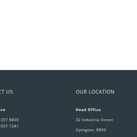
Mental
Test
health
post
Feeling
title
Week
CT US
OUR LOCATION
ice
Head Office
 337 8800
32 Industria Street
 057 1341
Upington, 8800