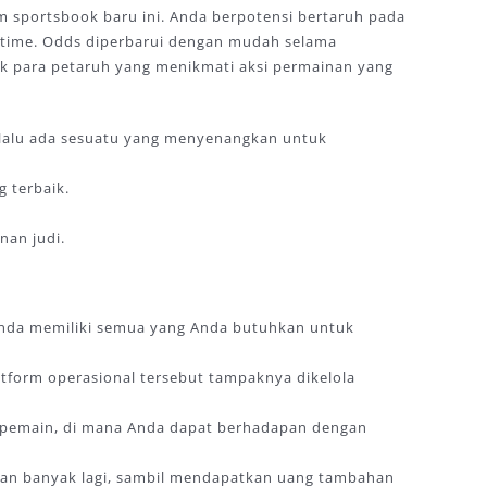
m sportsbook baru ini. Anda berpotensi bertaruh pada
al-time. Odds diperbarui dengan mudah selama
uk para petaruh yang menikmati aksi permainan yang
lalu ada sesuatu yang menyenangkan untuk
 terbaik.
nan judi.
Anda memiliki semua yang Anda butuhkan untuk
tform operasional tersebut tampaknya dikelola
 pemain, di mana Anda dapat berhadapan dengan
an banyak lagi, sambil mendapatkan uang tambahan