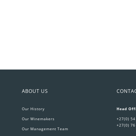
Игорный
дом
должностной
сайт
онлайн-
игорный
дом
JetTon
Games
ABOUT US
CONTA
Our History
Head Off
Our Winemakers
+27(0) 54
+27(0) 76
Our Management Team