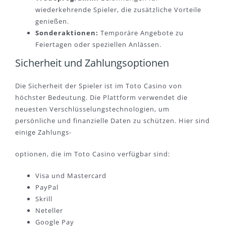
wiederkehrende Spieler, die zusätzliche Vorteile
genießen.
Sonderaktionen:
Temporäre Angebote zu
Feiertagen oder speziellen Anlässen.
Sicherheit und Zahlungsoptionen
Die Sicherheit der Spieler ist im Toto Casino von
höchster Bedeutung. Die Plattform verwendet die
neuesten Verschlüsselungstechnologien, um
persönliche und finanzielle Daten zu schützen. Hier sind
einige Zahlungs-
optionen, die im Toto Casino verfügbar sind:
Visa und Mastercard
PayPal
Skrill
Neteller
Google Pay