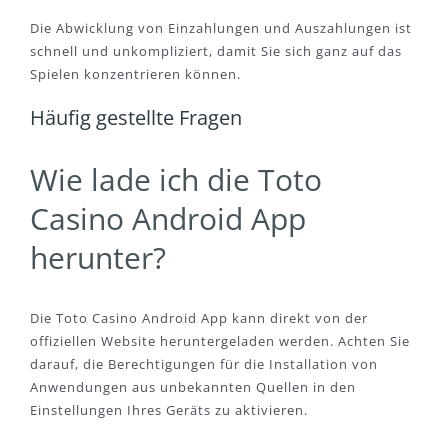
Die Abwicklung von Einzahlungen und Auszahlungen ist
schnell und unkompliziert, damit Sie sich ganz auf das
Spielen konzentrieren können.
Häufig gestellte Fragen
Wie lade ich die Toto
Casino Android App
herunter?
Die Toto Casino Android App kann direkt von der
offiziellen Website heruntergeladen werden. Achten Sie
darauf, die Berechtigungen für die Installation von
Anwendungen aus unbekannten Quellen in den
Einstellungen Ihres Geräts zu aktivieren.