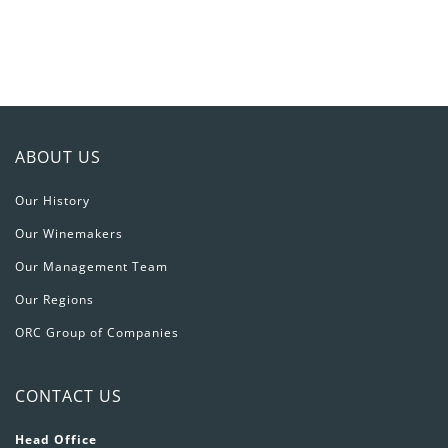
Glücksspielwelt
ABOUT US
Our History
Our Winemakers
Our Management Team
Our Regions
ORC Group of Companies
CONTACT US
Head Office