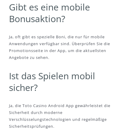
Gibt es eine mobile
Bonusaktion?
Ja, oft gibt es spezielle Boni, die nur für mobile
Anwendungen verfügbar sind. Überprüfen Sie die
Promotionsseite in der App, um die aktuellsten
Angebote zu sehen.
Ist das Spielen mobil
sicher?
Ja, die Toto Casino Android App gewährleistet die
Sicherheit durch moderne
Verschlüsselungstechnologien und regelmäßige
Sicherheitsprüfungen.