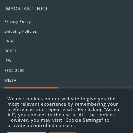
IMPORTANT INFO
Privacy Policy
Shipping Policies
PAIA
BBBEE
IPW
FSSC 2200
WIETA
GET IN TOUCH
We use cookies on our website to give you the
most relevant experience by remembering your
preferences and repeat visits. By clicking “Accept
All”, you consent to the use of ALL the cookies.
However, you may visit "Cookie Settings" to
provide a controlled consent.