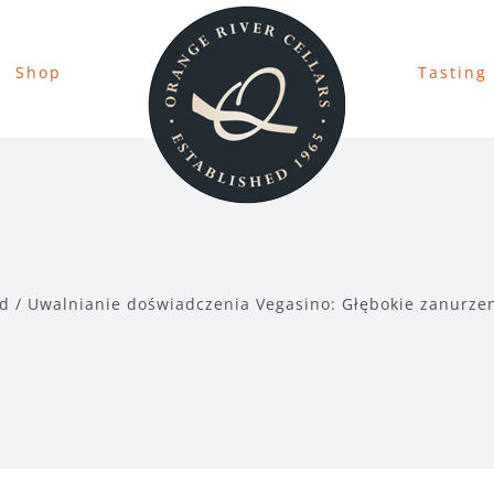
Shop
Tasting
ed
Uwalnianie doświadczenia Vegasino: Głębokie zanurze