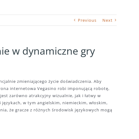
Previous
Next
nie w dynamiczne gry
ncjalnie zmieniającego życie doświadczenia. Aby
. Strona internetowa Vegasino robi imponującą robotę,
est zarówno atrakcyjny wizualnie, jak i łatwy w
 językach, w tym angielskim, niemieckim, włoskim,
ewnia, że gracze z różnych środowisk językowych mogą