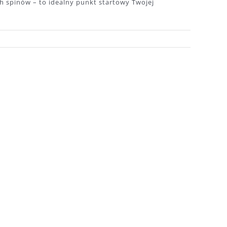
ch spinów – to idealny punkt startowy Twojej
Midis
Combined
Semaglutide
&