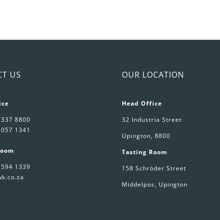
Week
CT US
OUR LOCATION
ice
Head Office
 337 8800
32 Industria Street
 057 1341
Upington, 8800
Room
Tasting Room
 594 1339
158 Schröder Street
k.co.za
Middelpos, Upington