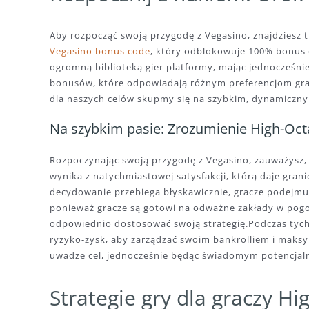
Aby rozpocząć swoją przygodę z Vegasino, znajdziesz tu
Vegasino bonus code
, który odblokowuje 100% bonus 
ogromną biblioteką gier platformy, mając jednocześnie
bonusów, które odpowiadają różnym preferencjom graczy
dla naszych celów skupmy się na szybkim, dynamiczny
Na szybkim pasie: Zrozumienie High-Oc
Rozpoczynając swoją przygodę z Vegasino, zauważysz, 
wynika z natychmiastowej satysfakcji, którą daje grani
decydowanie przebiega błyskawicznie, gracze podejmu
ponieważ gracze są gotowi na odważne zakłady w pogon
odpowiednio dostosować swoją strategię.Podczas tych i
ryzyko-zysk, aby zarządzać swoim bankrolliem i maksy
uwadze cel, jednocześnie będąc świadomym potencjaln
Strategie gry dla graczy H