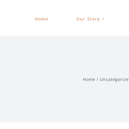
Skip
to
content
Home
Our Story
Home
Uncategoriz