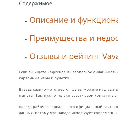
Содержимое
Описание и функциона
Преимущества и недос
Отзывы и рейтинг Vava
Если вы ищете надежное и безопасное онлайн-казин
карточные игры и рулетку.
Вавада казино – это место, где вы можете насладит
минуты. Вам нужно только ввести свои контактные
Вавада рабочее зеркало – это официальный сайт, 
данных, потому что Вавада использует современн