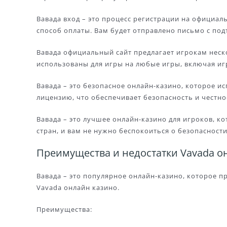
Вавада вход – это процесс регистрации на официал
способ оплаты. Вам будет отправлено письмо с по
Вавада официальный сайт предлагает игрокам неско
использованы для игры на любые игры, включая иг
Вавада – это безопасное онлайн-казино, которое 
лицензию, что обеспечивает безопасность и честно
Вавада – это лучшее онлайн-казино для игроков, к
стран, и вам не нужно беспокоиться о безопасности
Преимущества и недостатки Vavada о
Вавада – это популярное онлайн-казино, которое п
Vavada онлайн казино.
Преимущества: