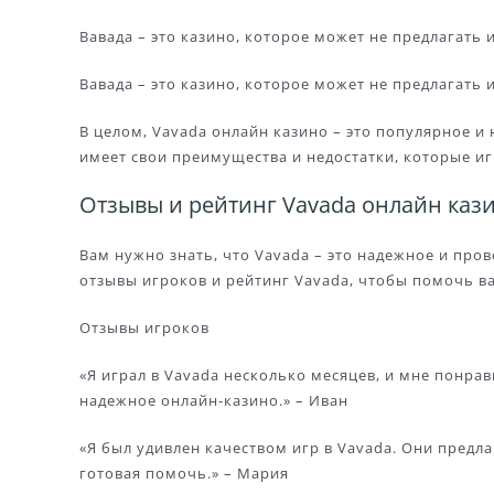
Вавада – это казино, которое может не предлагать
Вавада – это казино, которое может не предлагать 
В целом, Vavada онлайн казино – это популярное и
имеет свои преимущества и недостатки, которые и
Отзывы и рейтинг Vavada онлайн кази
Вам нужно знать, что Vavada – это надежное и про
отзывы игроков и рейтинг Vavada, чтобы помочь 
Отзывы игроков
«Я играл в Vavada несколько месяцев, и мне понрав
надежное онлайн-казино.» – Иван
«Я был удивлен качеством игр в Vavada. Они предл
готовая помочь.» – Мария