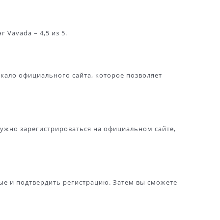
Vavada – 4,5 из 5.
ркало официального сайта, которое позволяет
 нужно зарегистрироваться на официальном сайте,
ные и подтвердить регистрацию. Затем вы сможете