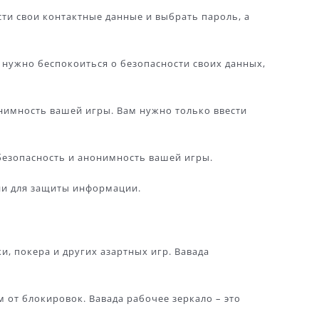
сти свои контактные данные и выбрать пароль, а
 нужно беспокоиться о безопасности своих данных,
онимность вашей игры. Вам нужно только ввести
 безопасность и анонимность вашей игры.
ии для защиты информации.
и, покера и других азартных игр. Вавада
м от блокировок. Вавада рабочее зеркало – это