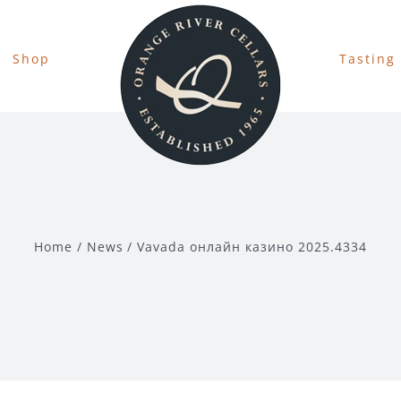
Shop
Tasting
Home
News
Vavada онлайн казино 2025.4334