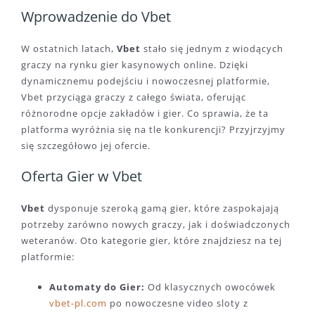
Wprowadzenie do Vbet
W ostatnich latach,
Vbet
stało się jednym z wiodących
graczy na rynku gier kasynowych online. Dzięki
dynamicznemu podejściu i nowoczesnej platformie,
Vbet przyciąga graczy z całego świata, oferując
różnorodne opcje zakładów i gier. Co sprawia, że ta
platforma wyróżnia się na tle konkurencji? Przyjrzyjmy
się szczegółowo jej ofercie.
Oferta Gier w Vbet
Vbet
dysponuje szeroką gamą gier, które zaspokajają
potrzeby zarówno nowych graczy, jak i doświadczonych
weteranów. Oto kategorie gier, które znajdziesz na tej
platformie:
Automaty do Gier:
Od klasycznych owocówek
vbet-pl.com
po nowoczesne video sloty z