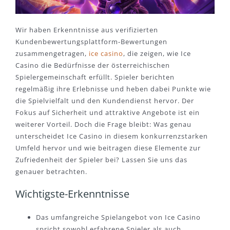
Wir haben Erkenntnisse aus verifizierten
Kundenbewertungsplattform-Bewertungen
zusammengetragen,
ice casino
, die zeigen, wie Ice
Casino die Bedürfnisse der österreichischen
Spielergemeinschaft erfüllt. Spieler berichten
regelmäßig ihre Erlebnisse und heben dabei Punkte wie
die Spielvielfalt und den Kundendienst hervor. Der
Fokus auf Sicherheit und attraktive Angebote ist ein
weiterer Vorteil. Doch die Frage bleibt: Was genau
unterscheidet Ice Casino in diesem konkurrenzstarken
Umfeld hervor und wie beitragen diese Elemente zur
Zufriedenheit der Spieler bei? Lassen Sie uns das
genauer betrachten.
Wichtigste-Erkenntnisse
Das umfangreiche Spielangebot von Ice Casino
spricht sowohl erfahrene Spieler als auch