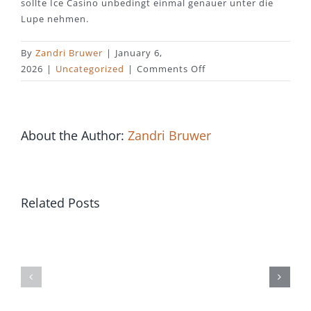
sollte Ice Casino unbedingt einmal genauer unter die
Lupe nehmen.
By
Zandri Bruwer
|
January 6,
on
2026
|
Uncategorized
|
Comments Off
Verifizierte
Trustpilot-
Bewertungen
zeigen,
About the Author:
Zandri Bruwer
wie
Ice
Casino
die
Related Posts
Джетон
Glücksspielgemeinsch
Игорный
in
дом
Österreich
bedient.
должностной
Test
сайт
post
онлайн-
title