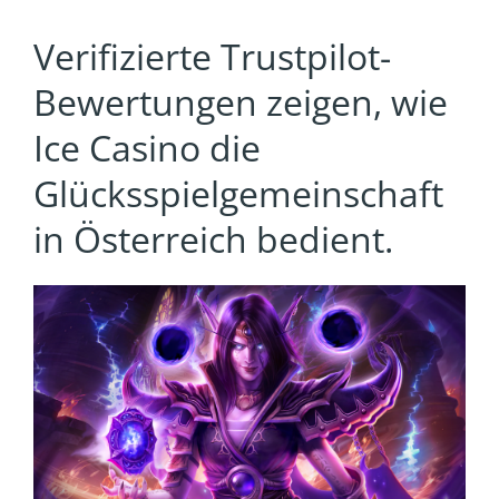
Verifizierte Trustpilot-
Bewertungen zeigen, wie
Ice Casino die
Glücksspielgemeinschaft
in Österreich bedient.