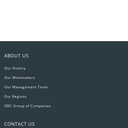
игорный
дом
JetTon
Games
ABOUT US
Our History
Our Winemakers
Our Management Team
Our Regions
ORC Group of Companies
CONTACT US