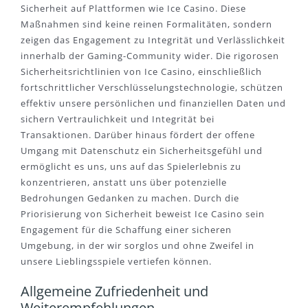
Sicherheit auf Plattformen wie Ice Casino. Diese
Maßnahmen sind keine reinen Formalitäten, sondern
zeigen das Engagement zu Integrität und Verlässlichkeit
innerhalb der Gaming-Community wider. Die rigorosen
Sicherheitsrichtlinien von Ice Casino, einschließlich
fortschrittlicher Verschlüsselungstechnologie, schützen
effektiv unsere persönlichen und finanziellen Daten und
sichern Vertraulichkeit und Integrität bei
Transaktionen. Darüber hinaus fördert der offene
Umgang mit Datenschutz ein Sicherheitsgefühl und
ermöglicht es uns, uns auf das Spielerlebnis zu
konzentrieren, anstatt uns über potenzielle
Bedrohungen Gedanken zu machen. Durch die
Priorisierung von Sicherheit beweist Ice Casino sein
Engagement für die Schaffung einer sicheren
Umgebung, in der wir sorglos und ohne Zweifel in
unsere Lieblingsspiele vertiefen können.
Allgemeine Zufriedenheit und
Weiterempfehlungen