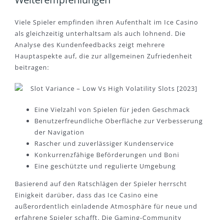
Viele Spieler empfinden ihren Aufenthalt im Ice Casino
als gleichzeitig unterhaltsam als auch lohnend. Die
Analyse des Kundenfeedbacks zeigt mehrere
Hauptaspekte auf, die zur allgemeinen Zufriedenheit
beitragen:
Eine Vielzahl von Spielen für jeden Geschmack
Benutzerfreundliche Oberfläche zur Verbesserung
der Navigation
Rascher und zuverlässiger Kundenservice
Konkurrenzfähige Beförderungen und Boni
Eine geschützte und regulierte Umgebung
Basierend auf den Ratschlägen der Spieler herrscht
Einigkeit darüber, dass das Ice Casino eine
außerordentlich einladende Atmosphäre für neue und
erfahrene Spieler schafft. Die Gaming-Community