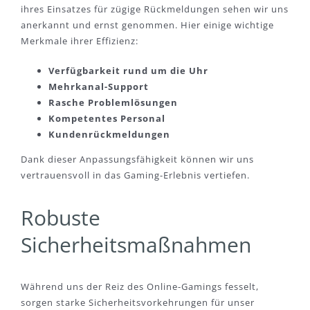
ihres Einsatzes für zügige Rückmeldungen sehen wir uns
anerkannt und ernst genommen. Hier einige wichtige
Merkmale ihrer Effizienz:
Verfügbarkeit rund um die Uhr
Mehrkanal-Support
Rasche Problemlösungen
Kompetentes Personal
Kundenrückmeldungen
Dank dieser Anpassungsfähigkeit können wir uns
vertrauensvoll in das Gaming-Erlebnis vertiefen.
Robuste
Sicherheitsmaßnahmen
Während uns der Reiz des Online-Gamings fesselt,
sorgen starke Sicherheitsvorkehrungen für unser