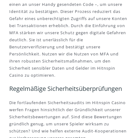
einen an unser Handy gesendeten Code –, um unsere
Identität zu bestätigen. Dieser Prozess reduziert das
Gefahr eines unberechtigten Zugriffs auf unsere Konten
bei Transaktionen erheblich. Durch die Einführung von
MFA stärken wir unsere Schutz gegen digitale Gefahren
deutlich. Sie ist unerlässlich für die
Benutzerverifizierung und bestätigt unsere
Persönlichkeit. Nutzen wir die Nutzen von MFA und
ihren robusten Sicherheitsmaßnahmen, um den
Sicherheit sensibler Daten und Gelder im Hitnspin
Casino zu optimieren.
Regelmäßige Sicherheitsüberprüfungen
Die fortlaufenden Sicherheitsaudits im Hitnspin Casino
werfen Fragen hinsichtlich der Gründlichkeit unserer
Sicherheitsbewertungen auf. Sind diese Bewertungen
gründlich genug, um unsere Spieler wirksam zu
schützen? Und wie helfen externe Audit-Kooperationen