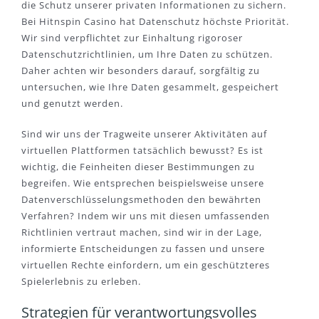
die Schutz unserer privaten Informationen zu sichern.
Bei Hitnspin Casino hat Datenschutz höchste Priorität.
Wir sind verpflichtet zur Einhaltung rigoroser
Datenschutzrichtlinien, um Ihre Daten zu schützen.
Daher achten wir besonders darauf, sorgfältig zu
untersuchen, wie Ihre Daten gesammelt, gespeichert
und genutzt werden.
Sind wir uns der Tragweite unserer Aktivitäten auf
virtuellen Plattformen tatsächlich bewusst? Es ist
wichtig, die Feinheiten dieser Bestimmungen zu
begreifen. Wie entsprechen beispielsweise unsere
Datenverschlüsselungsmethoden den bewährten
Verfahren? Indem wir uns mit diesen umfassenden
Richtlinien vertraut machen, sind wir in der Lage,
informierte Entscheidungen zu fassen und unsere
virtuellen Rechte einfordern, um ein geschützteres
Spielerlebnis zu erleben.
Strategien für verantwortungsvolles