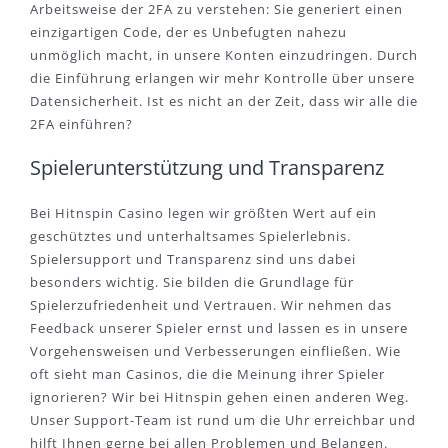
Arbeitsweise der 2FA zu verstehen: Sie generiert einen
einzigartigen Code, der es Unbefugten nahezu
unmöglich macht, in unsere Konten einzudringen. Durch
die Einführung erlangen wir mehr Kontrolle über unsere
Datensicherheit. Ist es nicht an der Zeit, dass wir alle die
2FA einführen?
Spielerunterstützung und Transparenz
Bei Hitnspin Casino legen wir größten Wert auf ein
geschütztes und unterhaltsames Spielerlebnis.
Spielersupport und Transparenz sind uns dabei
besonders wichtig. Sie bilden die Grundlage für
Spielerzufriedenheit und Vertrauen. Wir nehmen das
Feedback unserer Spieler ernst und lassen es in unsere
Vorgehensweisen und Verbesserungen einfließen. Wie
oft sieht man Casinos, die die Meinung ihrer Spieler
ignorieren? Wir bei Hitnspin gehen einen anderen Weg.
Unser Support-Team ist rund um die Uhr erreichbar und
hilft Ihnen gerne bei allen Problemen und Belangen.