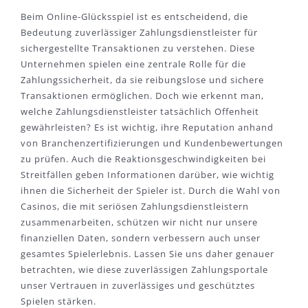
Beim Online-Glücksspiel ist es entscheidend, die
Bedeutung zuverlässiger Zahlungsdienstleister für
sichergestellte Transaktionen zu verstehen. Diese
Unternehmen spielen eine zentrale Rolle für die
Zahlungssicherheit, da sie reibungslose und sichere
Transaktionen ermöglichen. Doch wie erkennt man,
welche Zahlungsdienstleister tatsächlich Offenheit
gewährleisten? Es ist wichtig, ihre Reputation anhand
von Branchenzertifizierungen und Kundenbewertungen
zu prüfen. Auch die Reaktionsgeschwindigkeiten bei
Streitfällen geben Informationen darüber, wie wichtig
ihnen die Sicherheit der Spieler ist. Durch die Wahl von
Casinos, die mit seriösen Zahlungsdienstleistern
zusammenarbeiten, schützen wir nicht nur unsere
finanziellen Daten, sondern verbessern auch unser
gesamtes Spielerlebnis. Lassen Sie uns daher genauer
betrachten, wie diese zuverlässigen Zahlungsportale
unser Vertrauen in zuverlässiges und geschütztes
Spielen stärken.