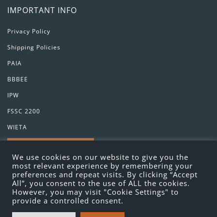
IMPORTANT INFO
Privacy Policy
Shipping Policies
PAIA
BBBEE
IPW
FSSC 2200
WIETA
GET IN TOUCH
We use cookies on our website to give you the
most relevant experience by remembering your
preferences and repeat visits. By clicking “Accept
All”, you consent to the use of ALL the cookies.
However, you may visit "Cookie Settings" to
provide a controlled consent.