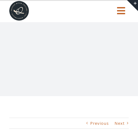
Skip
to
Togg
content
Navi
Our Story
Shop
Tasting Centre
Trending
Cart
Previous
Next