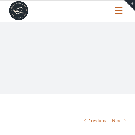
Skip
to
Togg
content
Navi
Our Story
Shop
Tasting Centre
Trending
Cart
Previous
Next