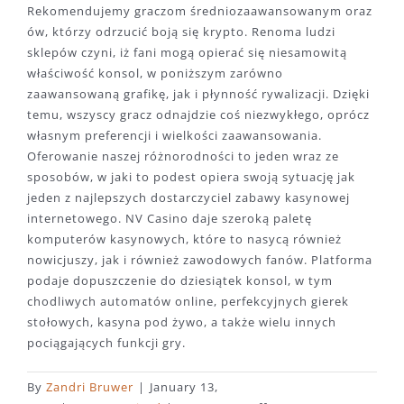
Rekomendujemy graczom średniozaawansowanym oraz
ów, którzy odrzucić boją się krypto. Renoma ludzi
sklepów czyni, iż fani mogą opierać się niesamowitą
właściwość konsol, w poniższym zarówno
zaawansowaną grafikę, jak i płynność rywalizacji. Dzięki
temu, wszyscy gracz odnajdzie coś niezwykłego, oprócz
własnym preferencji i wielkości zaawansowania.
Oferowanie naszej różnorodności to jeden wraz ze
sposobów, w jaki to podest opiera swoją sytuację jak
jeden z najlepszych dostarczyciel zabawy kasynowej
internetowego. NV Casino daje szeroką paletę
komputerów kasynowych, które to nasycą również
nowicjuszy, jak i również zawodowych fanów. Platforma
podaje dopuszczenie do dziesiątek konsol, w tym
chodliwych automatów online, perfekcyjnych gierek
stołowych, kasyna pod żywo, a także wielu innych
pociągających funkcji gry.
By
Zandri Bruwer
|
January 13,