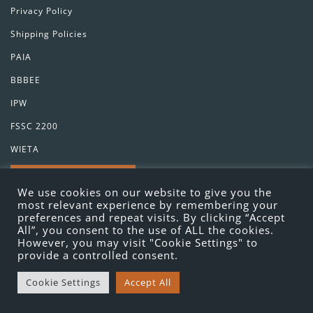
Privacy Policy
Shipping Policies
PAIA
BBBEE
IPW
FSSC 2200
WIETA
GET IN TOUCH
We use cookies on our website to give you the
most relevant experience by remembering your
preferences and repeat visits. By clicking “Accept
All”, you consent to the use of ALL the cookies.
However, you may visit "Cookie Settings" to
provide a controlled consent.
Cookie Settings
Accept All
Drink Responsibly | ©
2026 Orange River Cellar