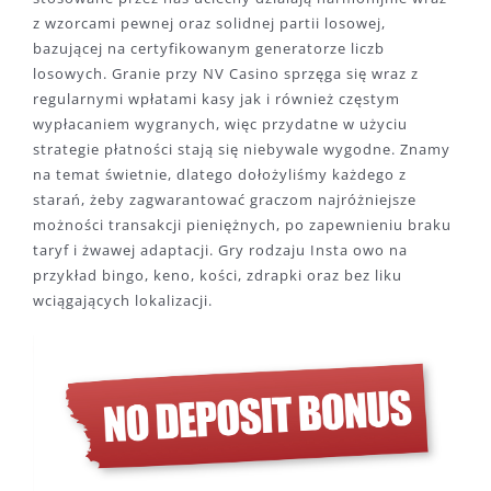
z wzorcami pewnej oraz solidnej partii losowej,
bazującej na certyfikowanym generatorze liczb
losowych. Granie przy NV Casino sprzęga się wraz z
regularnymi wpłatami kasy jak i również częstym
wypłacaniem wygranych, więc przydatne w użyciu
strategie płatności stają się niebywale wygodne. Znamy
na temat świetnie, dlatego dołożyliśmy każdego z
starań, żeby zagwarantować graczom najróżniejsze
możności transakcji pieniężnych, po zapewnieniu braku
taryf i żwawej adaptacji. Gry rodzaju Insta owo na
przykład bingo, keno, kości, zdrapki oraz bez liku
wciągających lokalizacji.