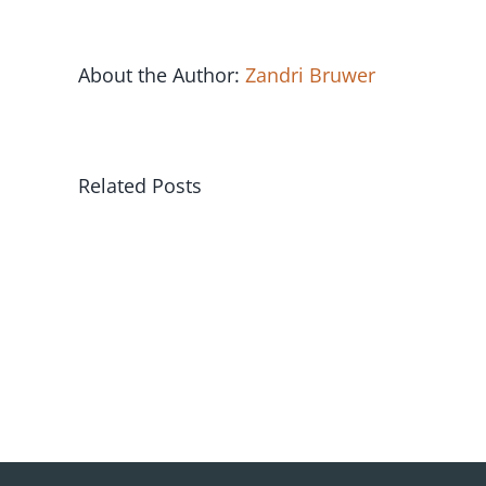
About the Author:
Zandri Bruwer
Related Posts
Test
post
title