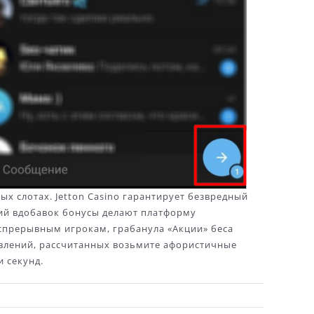
 слотах. Jetton Casino гарантирует безвредный
ний вдобавок бонусы делают платформу
еспрерывным игрокам, грабанула «Акции» беса
тавлений, рассчитанных возьмите афористичные
и секунд.