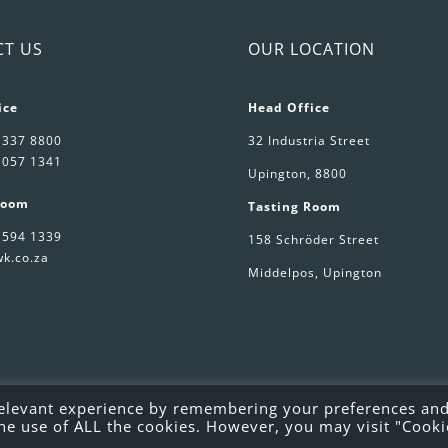
CT US
OUR LOCATION
ice
Head Office
 337 8800
32 Industria Street
 057 1341
Upington, 8800
Room
Tasting Room
 594 1339
158 Schröder Street
k.co.za
Middelpos, Upington
relevant experience by remembering your preferences an
o the use of ALL the cookies. However, you may visit "Cooki