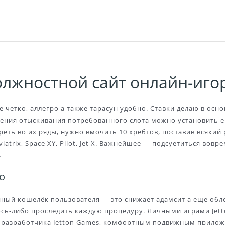
лжностной сайт онлайн-иго
 четко, аллегро а также тарасун удобно. Ставки делаю в основ
чения отыскивания потребованного слота можно установить е
реть во их ряды, нужно вмочить 10 хребтов, поставив всякий
atrix, Space XY, Pilot, Jet X. Важнейшее — подсуетиться вовр
.
o
ный кошелёк пользователя — это снижает адамсит а еще обле
ось-либо проследить каждую процедуру. Личными играми Jet
о разработчика Jetton Games, комфортным подвижным прило