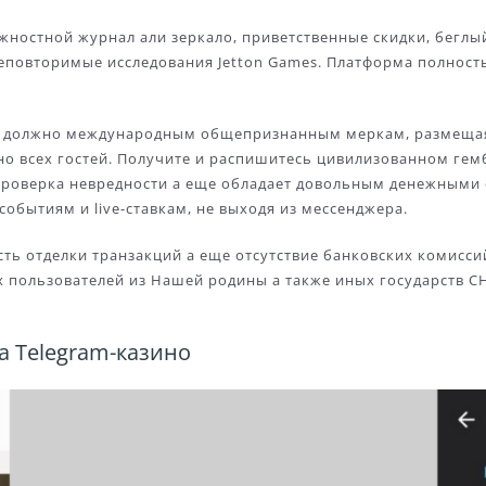
жностной журнал али зеркало, приветственные скидки, беглы
неповторимые исследования Jetton Games. Платформа полност
тко должно международным общепризнанным меркам, размещая
о всех гостей. Получите и распишитесь цивилизованном гем
проверка невредности а еще обладает довольным денежными 
обытиям и live-ставкам, не выходя из мессенджера.
ь отделки транзакций а еще отсутствие банковских комиссий.
х пользователей из Нашей родины а также иных государств С
ла Telegram-казино