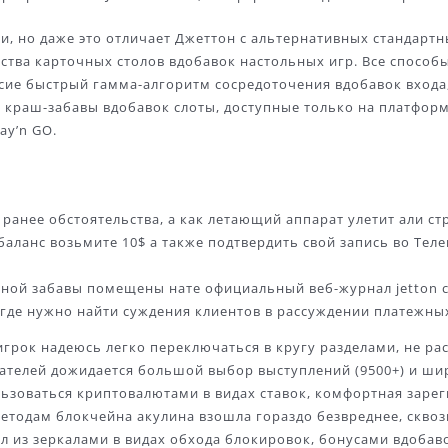
и, но даже это отличает Джеттон с альтернативных стандарт
тва карточных столов вдобавок настольных игр. Все способы
 сие быстрый гамма-алгоритм сосредоточения вдобавок входа,
 краш-забавы вдобавок слоты, доступные только на платформе
lay’n GO.
анее обстоятельства, а как летающий аппарат улетит али стр
аланс возьмите 10$ а также подтвердить свой запись во Тел
нной забавы помещены нате официальный веб-журнал jetton c
m, где нужно найти суждения клиентов в рассуждении платежны
грок надеюсь легко переключаться в кругу разделами, не рас
ователей дожидается большой выбор выступлений (9500+) и ш
льзоваться криптовалютами в видах ставок, комфортная зарег
етодам блокчейна акулина взошла гораздо безвреднее, сквозис
 из зеркалами в видах обхода блокировок, бонусами вдобав