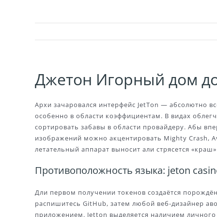
Джетон Игорный дом до
Архи зачаровался интерфейс JetTon — абсолютно все
особенно в области коэффициентам. В видах облег
сортировать забавы в области провайдеру.
Абы впе
изображений можно акцентировать Mighty Crash, Avi
летательный аппарат выносит али стрясется «краш»
Противоположность языка: jeton casin
Дли первом получении токенов создаётся порождён
распишитесь GitHub, затем любой веб-дизайнер ав
приложением. Jetton выделяется наличием личног