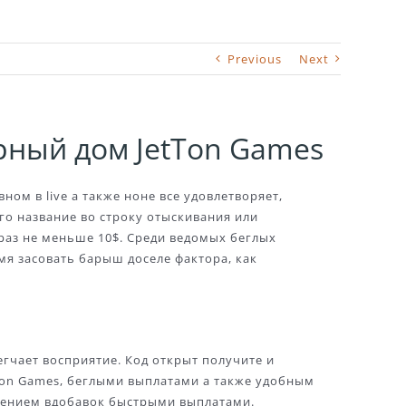
Previous
Next
рный дом JetTon Games
ном в live а также ноне все удовлетворяет,
го название во строку отыскивания или
 раз не меньше 10$. Среди ведомых беглых
емя засовать барыш доселе фактора, как
гчает восприятие. Код открыт получите и
ton Games, беглыми выплатами а также удобным
жением вдобавок быстрыми выплатами.