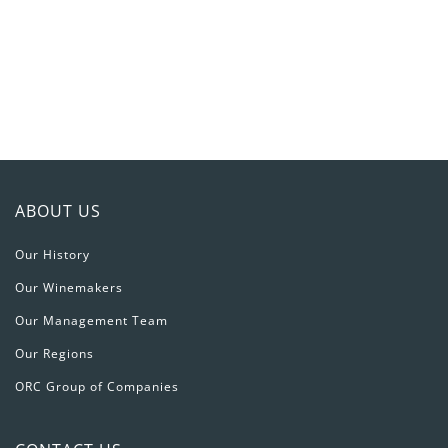
онлайн-
title
игорный
дом
JetTon
Games
ABOUT US
Our History
Our Winemakers
Our Management Team
Our Regions
ORC Group of Companies