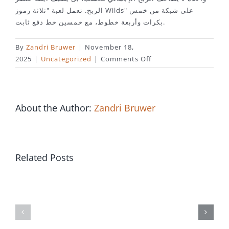
الربح. تعمل لعبة "ثلاثة رموز Wilds" على شبكة من خمس
بكرات وأربعة خطوط، مع خمسين خط دفع ثابت.
By
Zandri Bruwer
|
November 18,
on
2025
|
Uncategorized
|
Comments Off
لعبة
Genie's
step
three
About the Author:
Zandri Bruwer
Desires
slot
من
إنتاج
Related Posts
Джетон
PG
Игорный
Softer
дом
راهن
بأموال
должностной
Test
حقيقية!
сайт
post