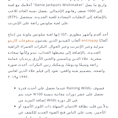
أحلامك مع لعبة "Genie Jackpots Wishmaker" واربح ما يصل
إلى 1000 ضعف رهانهم الإجمالي.
بفضل نسبة العائد للاعب
(RTP)، بالإضافة إلى التقلبات المعتادة للعبة الجديدة، ستحصل
على لعبة سلوتس رائعة على الإنترنت.
إنها لعبة سلوتس ملونة من إنتاج IGT، أحد أقدم وأشهر مطوري
ألعابًا
مدفوعات كازينو entropay
ألعاب الفيديو الذين يقدمون
منزلية وعبر الإنترنت وعبر الجوال. البكرات الحمراء الزاهية
الجديدة، بالإضافة إلى محيطها الجذاب، تبدو وكأنها سجادة
سحرية. علاء الدين وياسمين والجني الأزرق يرتديان عمامة
رائعة وسيفًا ودبوسًا، ويمكنك رنين البكرات. أحدث صورة
واضحة، بتصميم شبه واقعي، تعود إلى فيلم علاء الدين لعامي
١٩٩٢ و٢٠١٩.
عندما تحصل على أحدث قدرة Raining Wilds، فسوف
تحصل على عشر دورات مجانية بنسبة 100% حيث يتم
إضافة المزيد من Wilds في كل دورة.
بدلاً من قلب بطاقة الائتمان السهلة ذات اللون الأسود أو
الأحمر، يجب على الناس فتح الضوء الجديد للكشف عن