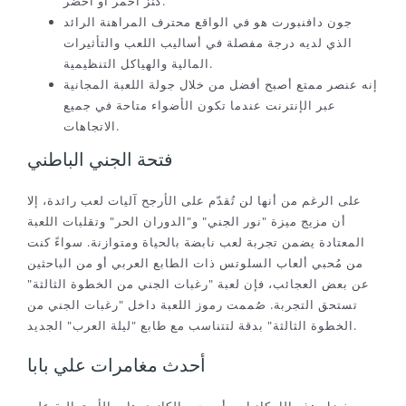
كنز أحمر أو أخضر.
جون دافنبورت هو في الواقع محترف المراهنة الرائد
الذي لديه درجة مفصلة في أساليب اللعب والتأثيرات
المالية والهياكل التنظيمية.
إنه عنصر ممتع أصبح أفضل من خلال جولة اللعبة المجانية
عبر الإنترنت عندما تكون الأضواء متاحة في جميع
الاتجاهات.
فتحة الجني الباطني
على الرغم من أنها لن تُقدّم على الأرجح آليات لعب رائدة، إلا
أن مزيج ميزة "نور الجني" و"الدوران الحر" وتقلبات اللعبة
المعتادة يضمن تجربة لعب نابضة بالحياة ومتوازنة. سواءً كنت
من مُحبي ألعاب السلوتس ذات الطابع العربي أو من الباحثين
عن بعض العجائب، فإن لعبة "رغبات الجني من الخطوة الثالثة"
تستحق التجربة. صُممت رموز اللعبة داخل "رغبات الجني من
الخطوة الثالثة" بدقة لتتناسب مع طابع "ليلة العرب" الجديد.
أحدث مغامرات علي بابا