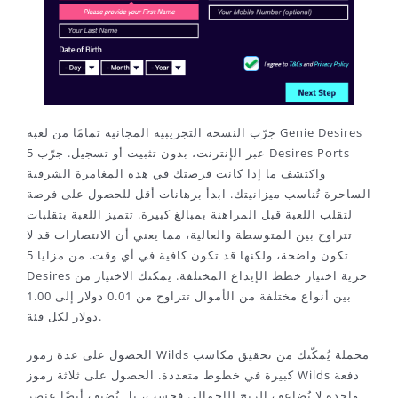
جرّب النسخة التجريبية المجانية تمامًا من لعبة Genie Desires
عبر الإنترنت، بدون تثبيت أو تسجيل. جرّب 5 Desires Ports
واكتشف ما إذا كانت فرصتك في هذه المغامرة الشرقية
الساحرة تُناسب ميزانيتك. ابدأ برهانات أقل للحصول على فرصة
لتقلب اللعبة قبل المراهنة بمبالغ كبيرة. تتميز اللعبة بتقلبات
تتراوح بين المتوسطة والعالية، مما يعني أن الانتصارات قد لا
تكون واضحة، ولكنها قد تكون كافية في أي وقت. من مزايا 5
Desires حرية اختيار خطط الإيداع المختلفة. يمكنك الاختيار من
بين أنواع مختلفة من الأموال تتراوح من 0.01 دولار إلى 1.00
دولار لكل فئة.
الحصول على عدة رموز Wilds محملة يُمكّنك من تحقيق مكاسب
كبيرة في خطوط متعددة. الحصول على ثلاثة رموز Wilds دفعة
واحدة لا يُضاعف الربح الإجمالي فحسب، بل يُضيف أيضًا عنصر