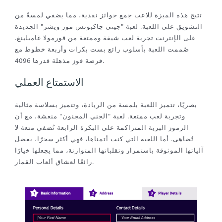
تتيح هذه الميزة للاعب جمع جوائز نقدية، مما يضفي لمسةً من
التشويق على اللعبة. لعبة "جيني جاكبوتس مور ويشز" الجديدة
على الإنترنت تجربة لعب شيقة وممتعة من فورمولا غامبلينغ.
صُممت اللعبة بأسلوب رائع بست بكرات وأربعة خطوط مع
فرصة فوز مذهلة قدرها 4096.
الاستمتاع العملي
بصريًا، تتميز اللعبة بلمسة من الريادة، وتتميز بسلاسة مثالية
وتجربة لعب ممتعة. لعبة "الجني المجنون" منعشة، مع أن
الرموز البرية المتراكمة على البكرة الرابعة تُضفي متعة لا
تُضاهى. أما اللعبة التي كنت أتمناها، فهي أكثر سحرًا، بفضل
آلياتها الموثوقة باستمرار وتقلباتها المتوازنة، مما يجعلها خيارًا
رائعًا لعشاق ألعاب القمار.