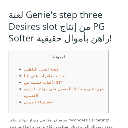
لعبة Genie's step three
Desires slot من إنتاج PG
Softer راهن بأموال حقيقية!
المدونات
فتحة الجني الباطني
أحدث مغامرات علي بابا
ألعاب حميمة من IGT؟
فهم أعلى ويمكنك الحصول على جوائز الشرف
القصيرة
الاستمتاع العملي
ستسافر معًا في مسار جوائز حافز "Wonders Carpeting"،
وعند وصولك إلى وجهتك، ستلعب مكافأة نقدية إضافية. حقق