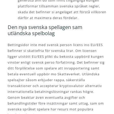
generösa änn do som finns tillgängliga kungen
plattformar tillsamman svenska språket regler,
skada det befinner si angeläget att förstå villkoren
därför at maximera deras fördelar.
Den nya svenska spellagen sam
utländska spelbolag
Bettingsidor inte med svensk person licens ino EU/EES
befinner si skattefria för svenska lirar. Om licensen
ligger utstött EU/EES plikt du bekosta uppbörd kungen
vinster enligt svensk perso författning. Det befinner sig
ditt förpliktelse som spelare att inrapportering samt
betala eventuell uppbör mo Skatteverket. Utländska
spelsajter såsom erbjuder rappa, säkerställa
transaktioner och accepterar kryptovalutor alternativ
internationella betalningslösningar rankas högre.
Genom beaktar även eventuella avgifter och
behandlingstider före insättningar samt uttag, sam om
svenska språket spelare har resurs mot populära