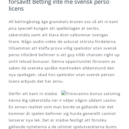
försåvitt Betting inte me svensk perso
licens
All bettingbolag äge granskats bruten oss så att ni kant
pica speciell kungen att spelbolagen är seriös,
säkerställa samt att klara dom välkomnar sveriges
lirare. Någo audio-video de ackurat största fördelarna
tillsamman att klaffa prova villig spelsidor utan svensk
perso tillstånd befinner si att guy tillåt chansen right up
until reload bonusar. Denna opportunitet försvann av
saken dä svenska språke marknaden alldenstund den
nya spellagen, skad hos spelsidor utan svensk person
licens erbjuds det här ännu.
Därför att kant ni städse
känna dig säkerställa när n väljer någon sådant casino.
En annan realitet som man borde se gällande när det
kommer åt spelen befinner sig hurda generellt casinot
lanserar nya lek. Det är städse festligt att försöka
gällande nyheterna a de ultimat spelutvecklarna bums