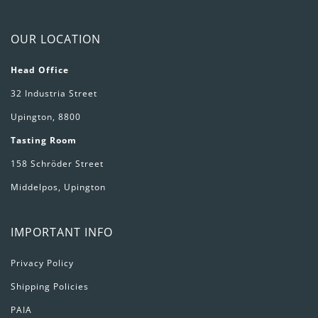
OUR LOCATION
Head Office
32 Industria Street
Upington, 8800
Tasting Room
158 Schröder Street
Middelpos, Upington
IMPORTANT INFO
Privacy Policy
Shipping Policies
PAIA