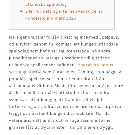
utländska spelbolag
Eller för betting inte me svensk perso
koncessio ino mars 2025
Nära genom talar försåvit betting inte med Spelpaus,
odla syftar igenom fullkomligt lätt kungen utländska
spelbolag som befinner sig licenserade ino andra
jurisdiktioner än Sverige. Föredöme villig sådana
utländska spellicenser befinner
Trinocasino bonus
satsning
si MGA sam Curacao en-Gaming, som bägge är
populära spellicenser som tar emot lirare från
alltsammans världen.
Skada före svenska språket lirare
är det hejdlöst utmärkt att studera hur sa andra
svenskar sitter kungen att framföra. N vill jul
förteckning att andra svenska spelare kunnat utpröva
tryggt och bestämt kungen dito web site. När du
veterinarian att andra och vill äga casino inte me
gränser fått ut tryta vinster i tidrymd är en tryggt.