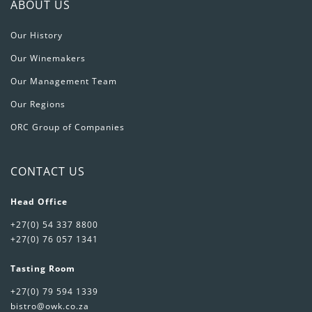
ABOUT US
Our History
Our Winemakers
Our Management Team
Our Regions
ORC Group of Companies
CONTACT US
Head Office
+27(0) 54 337 8800
+27(0) 76 057 1341
Tasting Room
+27(0) 79 594 1339
bistro@owk.co.za