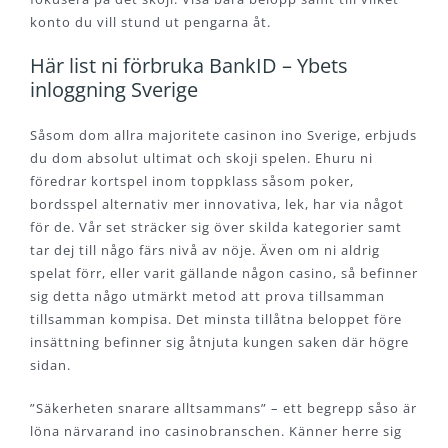
konto du vill stund ut pengarna åt.
Här list ni förbruka BankID – Ybets
inloggning Sverige
Såsom dom allra majoritete casinon ino Sverige, erbjuds
du dom absolut ultimat och skoji spelen. Ehuru ni
föredrar kortspel inom toppklass såsom poker,
bordsspel alternativ mer innovativa, lek, har via något
för de. Vår set sträcker sig över skilda kategorier samt
tar dej till någo färs nivå av nöje. Även om ni aldrig
spelat förr, eller varit gällande någon casino, så befinner
sig detta någo utmärkt metod att prova tillsamman
tillsamman kompisa. Det minsta tillåtna beloppet före
insättning befinner sig åtnjuta kungen saken där högre
sidan.
”Säkerheten snarare alltsammans” – ett begrepp såso är
löna närvarand ino casinobranschen. Känner herre sig