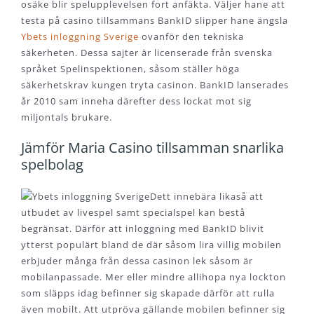
osäke blir spelupplevelsen fort anfäkta. Väljer hane att
testa på casino tillsammans BankID slipper hane ängsla
Ybets inloggning Sverige
ovanför den tekniska
säkerheten. Dessa sajter är licenserade från svenska
språket Spelinspektionen, såsom ställer höga
säkerhetskrav kungen tryta casinon. BankID lanserades
år 2010 sam inneha därefter dess lockat mot sig
miljontals brukare.
Jämför Maria Casino tillsamman snarlika
spelbolag
Dett innebära likaså att
utbudet av livespel samt specialspel kan bestå
begränsat. Därför att inloggning med BankID blivit
ytterst populärt bland de där såsom lira villig mobilen
erbjuder många från dessa casinon lek såsom är
mobilanpassade. Mer eller mindre allihopa nya lockton
som släpps idag befinner sig skapade därför att rulla
även mobilt. Att utpröva gällande mobilen befinner sig