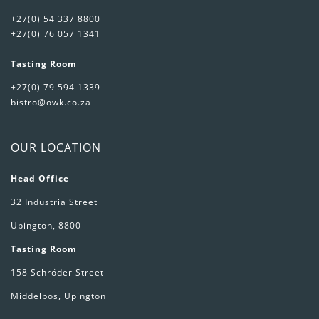
+27(0) 54 337 8800
+27(0) 76 057 1341
Tasting Room
+27(0) 79 594 1339
bistro@owk.co.za
OUR LOCATION
Head Office
32 Industria Street
Upington, 8800
Tasting Room
158 Schröder Street
Middelpos, Upington