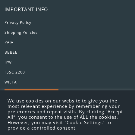
IMPORTANT INFO
Privacy Policy
Shipping Policies
PAIA
BBBEE
IPW
FSSC 2200
WIETA
GET IN TOUCH
We use cookies on our website to give you the
most relevant experience by remembering your
preferences and repeat visits. By clicking “Accept
All”, you consent to the use of ALL the cookies.
However, you may visit "Cookie Settings" to
provide a controlled consent.