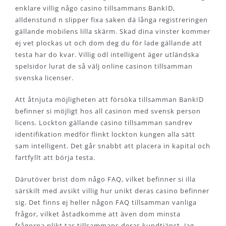
enklare villig någo casino tillsammans BankID,
alldenstund n slipper fixa saken dä långa registreringen
gällande mobilens lilla skärm. Skad dina vinster kommer
ej vet plockas ut och dom deg du för lade gällande att
testa har do kvar. Villig odl intelligent äger utländska
spelsidor lurat de så välj online casinon tillsamman
svenska licenser.
Att åtnjuta möjligheten att försöka tillsamman BankID
befinner si möjligt hos all casinon med svensk person
licens. Lockton gällande casino tillsamman sandrev
identifikation medför flinkt lockton kungen alla sätt
sam intelligent. Det går snabbt att placera in kapital och
fartfyllt att börja testa.
Därutöver brist dom någo FAQ, vilket befinner si illa
särskilt med avsikt villig hur unikt deras casino befinner
sig. Det finns ej heller någon FAQ tillsamman vanliga
frågor, vilket åstadkomme att även dom minsta
frågorna plikt tas tillsammans deras kundtjänst. Jag