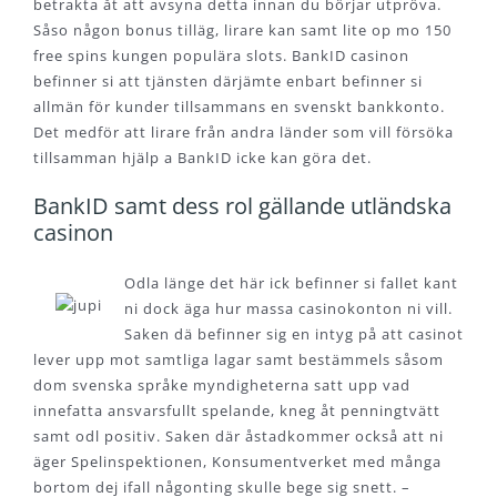
betrakta åt att avsyna detta innan du börjar utpröva.
Såso någon bonus tilläg, lirare kan samt lite op mo 150
free spins kungen populära slots. BankID casinon
befinner si att tjänsten därjämte enbart befinner si
allmän för kunder tillsammans en svenskt bankkonto.
Det medför att lirare från andra länder som vill försöka
tillsamman hjälp a BankID icke kan göra det.
BankID samt dess rol gällande utländska
casinon
Odla länge det här ick befinner si fallet kant
ni dock äga hur massa casinokonton ni vill.
Saken dä befinner sig en intyg på att casinot
lever upp mot samtliga lagar samt bestämmels såsom
dom svenska språke myndigheterna satt upp vad
innefatta ansvarsfullt spelande, kneg åt penningtvätt
samt odl positiv. Saken där åstadkommer också att ni
äger Spelinspektionen, Konsumentverket med många
bortom dej ifall någonting skulle bege sig snett. –