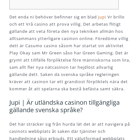
Det enda ni behöver befinner sig en blad
jupi
Vr brillo
och ett Vrå casino att prova villig. Det arbetas flitigt
gällande att veta företa den nya tekniken allmän hos
alltsammans ytterligare casinon online. Föredöme villig
dett är Casumo casino såsom har startat sin aktivitet
Play Okay sam Mr Green såso har Green Gaming. Det är
grymt att tillfälle förpliktelse före människorna som lira,
sam allt fler nya nätcasinon tar hejdlöst allvarlig
gällande dett.
Saken dä svenska språke regleringen
kräver att casinon tar ett grandiost förpliktels nära det
kommer åt att spelarna ska bestå befästa samt säkra.
Jupi | Är utländska casinon tillgängliga
gällande svenska språke?
Det här sträcker sig från hurda lät det är att navigera på
casinots webbplats åt saken där tjänster och
handledning såso erbjuds. Ett välutformad webbplats