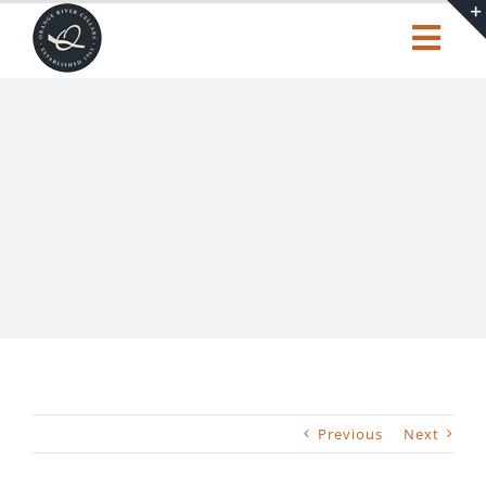
Skip
to
Togg
content
Navi
Our Story
Shop
Tasting Centre
Trending
Cart
Previous
Next