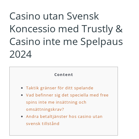
Casino utan Svensk
Koncessio med Trustly &
Casino inte me Spelpaus
2024
Content
Taktik gränser för ditt spelande
Vad befinner sig det speciella med free
spins inte me insättning och
omsättningskrav?
Andra betaltjänster hos casino utan
svensk tillstånd