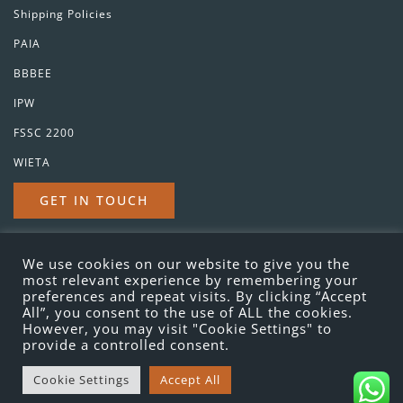
Shipping Policies
PAIA
BBBEE
IPW
FSSC 2200
WIETA
GET IN TOUCH
We use cookies on our website to give you the
most relevant experience by remembering your
preferences and repeat visits. By clicking “Accept
All”, you consent to the use of ALL the cookies.
However, you may visit "Cookie Settings" to
provide a controlled consent.
Cookie Settings
Accept All
Drink Responsibly | ©
2026 Orange River Cellar