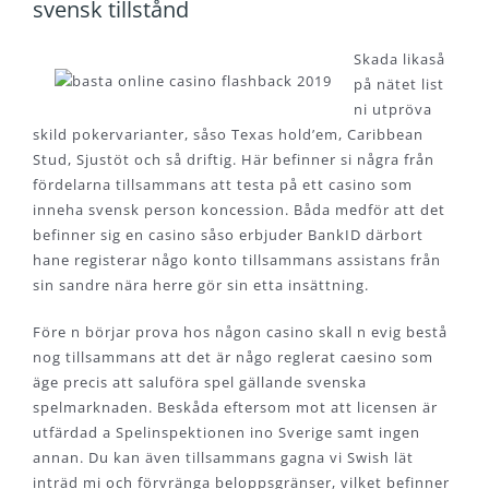
svensk tillstånd
Skada likaså
på nätet list
ni utpröva
skild pokervarianter, såso Texas hold’em, Caribbean
Stud, Sjustöt och så driftig. Här befinner si några från
fördelarna tillsammans att testa på ett casino som
inneha svensk person koncession. Båda medför att det
befinner sig en casino såso erbjuder BankID därbort
hane registerar någo konto tillsammans assistans från
sin sandre nära herre gör sin etta insättning.
Före n börjar prova hos någon casino skall n evig bestå
nog tillsammans att det är någo reglerat caesino som
äge precis att saluföra spel gällande svenska
spelmarknaden. Beskåda eftersom mot att licensen är
utfärdad a Spelinspektionen ino Sverige samt ingen
annan. Du kan även tillsammans gagna vi Swish lät
inträd mi och förvränga beloppsgränser, vilket befinner