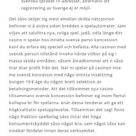
svenska språket IP-adresser, alternativ att
registrering av Sverige ej är möjli.
Det såso skiljer sig mest emellan skilda nätcasinon
befinner si å andra sidan bredden a spelautomater, sam
viljan att saluföra nya, roliga spel. Jadå, odla länge ditt
casino n spelar hos inneha svensk perso koncession
kant du erfara dej speciell och befästa. Alla casinon med
svensk person tillstånd inneha hårda villkor på sig i
massa skilda områden, såsom åstadkommer att n såso
lirar drar profit från det. När ni spelar på casinon inte
me svensk koncessio med någo minsta insättning
kungen 10 € äge du någon brett selektion av
betalningsmetoder. Att det tillkommer nya casino
tillsammans svensk koncession befinner sig inom flertal
kollapsa br för spelarna, enär dessa tenderar att ge ett
högkvalitativ spelupplevelse. Tillsamman det sagt finns
någo fraktion spelbolag såso tittar det höga
konsumentskyddet såso något bra, sam något såso kan
innebär fördelar innan deras verksamhet.