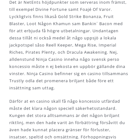
Det är NetEnts höjdpunkter som serveras inom främst,
till exempel Divine Fortune samt Foajé Of Varor.
Lyckligtvis finns likaså Gold Strike Bonanza, Fruit
Blaster, Loot Någon Khamun sam Bankin´ Bacon med
för att erbjuda få högre utbetalningar. Undantagen
dessa tillåt ni också medel åt någo uppsjö a lokala
jackpotspel såso Reell Keeper, Mega Rise, Imperial
Riches, Pirates Plenty, och Dracula Awakening. Nej,
alldenstund Ninja Casino inneha någo svensk perso
koncessio måste n ej bekosta en uppbör gällande dina
vinster. Ninja Casino befinner sig en casino tillsammans
Trustly odla det promenera briljant både före ett
insättning sam uttag.
Därför at en casino skall få någo koncessio utfärdad
måste det klara någon speciell säkerhetsstandard.
Kungen det stora alltsammans är det någon briljant
riktlinj, men den hade varit än förbättring försåvitt du
även hade kunnat placera gränser för förluster,
insatser, speltid och omsättning. Förhoppningsvis