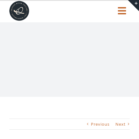
Skip
to
Togg
content
Navi
Our Story
Shop
Tasting Centre
Trending
Cart
Previous
Next