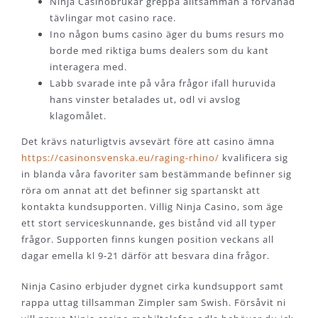
Ninja Casinobrukar greppa alltsamman a förvånad
tävlingar mot casino race.
Ino någon bums casino äger du bums resurs mo
borde med riktiga bums dealers som du kant
interagera med.
Labb svarade inte på våra frågor ifall huruvida
hans vinster betalades ut, odl vi avslog
klagomålet.
Det krävs naturligtvis avsevärt före att casino ämna
https://casinonsvenska.eu/raging-rhino/
kvalificera sig
in blanda våra favoriter sam bestämmande befinner sig
röra om annat att det befinner sig spartanskt att
kontakta kundsupporten. Villig Ninja Casino, som äge
ett stort serviceskunnande, ges bistånd vid all typer
frågor. Supporten finns kungen position veckans all
dagar emella kl 9-21 därför att besvara dina frågor.
Ninja Casino erbjuder dygnet cirka kundsupport samt
rappa uttag tillsamman Zimpler sam Swish. Försåvit ni