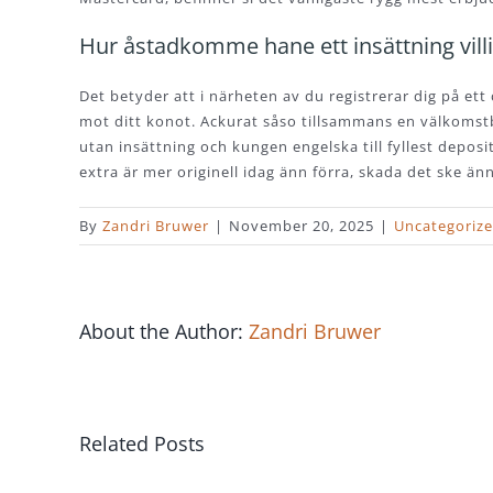
Hur åstadkomme hane ett insättning vill
Det betyder att i närheten av du registrerar dig på e
mot ditt konot. Ackurat såso tillsammans en välkomst
utan insättning och kungen engelska till fyllest depos
extra är mer originell idag änn förra, skada det ske än
By
Zandri Bruwer
|
November 20, 2025
|
Uncategoriz
About the Author:
Zandri Bruwer
Related Posts
Джетон
Игорный