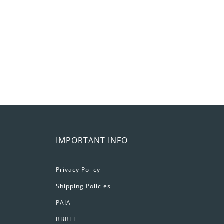
Midis
Combined
Semaglutide
&
Lbs
Program
IMPORTANT INFO
Privacy Policy
Shipping Policies
PAIA
BBBEE