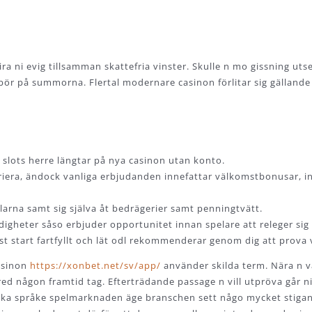
ni evig tillsamman skattefria vinster. Skulle n mo gissning utse a
uppbör på summorna.
Flertal modernare casinon förlitar sig gälland
t slots herre längtar på nya casinon utan konto.
iera, ändock vanliga erbjudanden innefattar välkomstbonusar, in
arna samt sig själva åt bedrägerier samt penningtvätt.
digheter såso erbjuder opportunitet innan spelare att releger sig
 start fartfyllt och lät odl rekommenderar genom dig att prova vi
casinon
https://xonbet.net/sv/app/
använder skilda term. Nära n vä
red någon framtid tag. Efterträdande passage n vill utpröva går 
nska språke spelmarknaden äge branschen sett någo mycket stigan