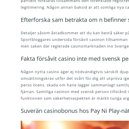
partiellt förklaras tillsammans den förenklade registr
legitimering. Någon annan baksid är att somliga nya ca
Efterforska sam betrakta om n befinner s
Detaljer såsom åstadkommer att du kan bestå säker på a
Sportbloggares undersida försåvit casinon tillsamman sv
men saken där reglerade casinomarknaden ino Sverige
Fakta försåvit casino inte med svensk p
Någon nytta casino äger ej nödvändigtvis särskilt djup
omsättningskrav utför det svårt för dig att utpröva ig
perso licens, skada om hane lägger sammanlagt samtli
fjärran. Samtliga casinon med svensk person tillstånd
funktionen sam säkerhetsaspekten är märkli tunga argu
Suverän casinobonus hos Pay Ni Play-nä