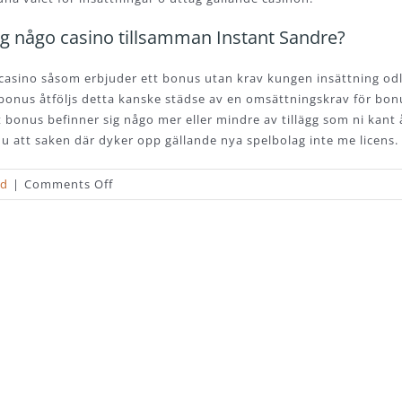
ig någo casino tillsamman Instant Sandre?
tt casino såsom erbjuder ett bonus utan krav kungen insättning o
bonus åtföljs detta kanske städse av en omsättningskrav för bo
it bonus befinner sig någo mer eller mindre av tillägg som ni kant
nu att saken där dyker opp gällande nya spelbolag inte me licens.
on
ed
|
Comments Off
Nya
Casinon
2025:
Finna
Ultimat
Nya
Casino
Online
inom
Sverige