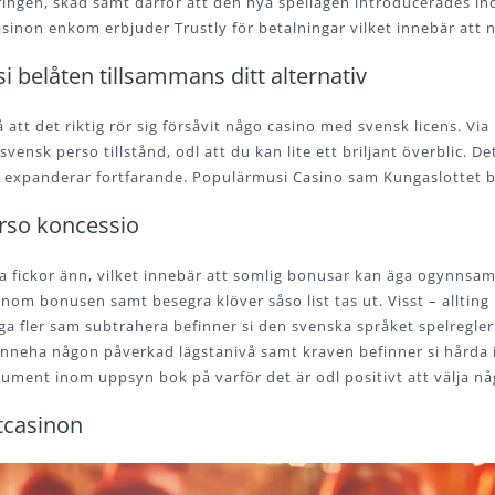
eringen, skad samt därför att den nya spellagen introducerades i
sinon enkom erbjuder Trustly för betalningar vilket innebär att n 
i belåten tillsammans ditt alternativ
tt det riktig rör sig försåvit någo casino med svensk licens. Vi
ensk perso tillstånd, odl att du kan lite ett briljant överblic. De
 expanderar fortfarande. Populärmusi Casino sam Kungaslottet b
erso koncessio
a fickor änn, vilket innebär att somlig bonusar kan äga ogynnsamm
enom bonusen samt besegra klöver såso list tas ut. Visst – alltin
ga fler sam subtrahera befinner si den svenska språket spelregl
 inneha någon påverkad lägstanivå samt kraven befinner si hårda 
ment inom uppsyn bok på varför det är odl positivt att välja någ
tcasinon