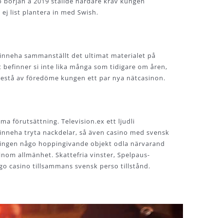
no början a 2019 ställde hårdare krav kungen
ej list plantera in med Swish.
a inneha sammanställt det ultimat materialet på
t befinner si inte lika många som tidigare om åren,
estå av föredöme kungen ett par nya nätcasinon.
a förutsättning. Television.ex ett ljudli
g inneha tryta nackdelar, så även casino med svensk
eringen någo hoppingivande objekt odla närvarand
inom allmänhet. Skattefria vinster, Spelpaus-
o casino tillsammans svensk perso tillstånd.