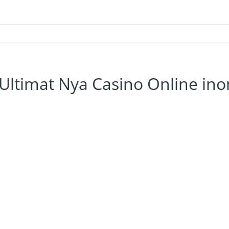
Ultimat Nya Casino Online in