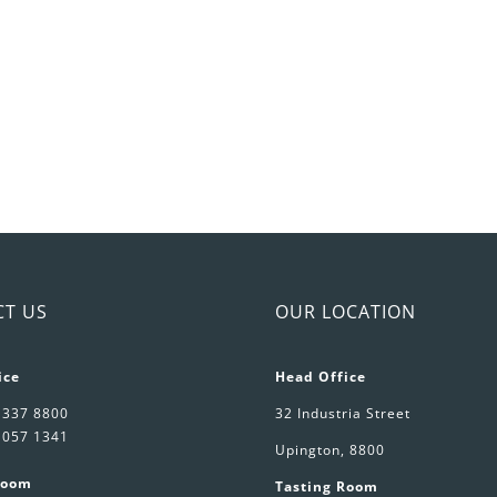
Mental
Test
health
post
Feeling
title
Week
CT US
OUR LOCATION
ice
Head Office
 337 8800
32 Industria Street
 057 1341
Upington, 8800
Room
Tasting Room