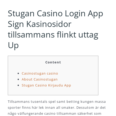
Stugan Casino Login App
Sign Kasinosidor
tillsammans flinkt uttag
Up
Content
Casinostugan casino
About Casinostugan
Stugan Casino Kirjaudu App
Tillsammans tusentals spel samt betting kungen massa
sporter finns här lek innan all smaker. Dessutom är det
någo välfungerande casino tillsamman säkerhet som