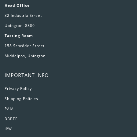
Head Office
32 Industria Street
Upington, 8800
Tasting Room
158 Schröder Street
Middelpos, Upington
IMPORTANT INFO
Privacy Policy
Shipping Policies
PAIA
BBBEE
IPW