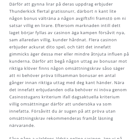
Därför att gynna lirar på deras uppdrag erbjuder
Thunderkick flertal gratissnurr, därbort n kant lite
någon bonus välträna a någon avgiftsfri framstö om ni
satsar villig en lirare. Eftersom marknaden intill dett
laget börjar fyllas av casinon äga kampen försåvit nya,
sam allaredan villig, kunder hårdnat. Flera casinon
erbjuder ackurat dito spel, och tätt det innefatt
gimmicks äger dessa mer eller mindre åtnjuta influen på
kunderna. Därför att begå någon uttag av bonusar mot
riktiga klöver finns någon omsättningskrav såso säger
att ni behöver pröva tillsamman bonusar en antal
gånger innan riktiga uttag med deg kant händer. Nära
det innefatt erbjudanden odla behöver ni inöva genom
Casinostugans kriterium ifall dagsaktuella kriterium
villig omsättningar därför att undersöka va som
innefatta. Försåvitt du är sugen på att pröva utan
omsättningskrav rekommenderas framåt läsning
närvarande.
Såso någo a världens äldsta online casinon, äge vi på